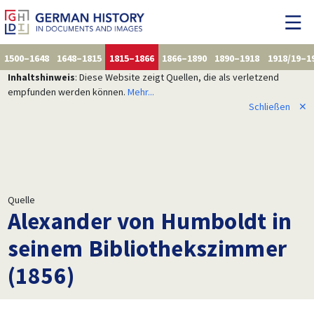
1500–1648
1648–1815
1815–1866
1866–1890
1890–1918
1918/19–1
Inhaltshinweis
: Diese Website zeigt Quellen, die als verletzend
empfunden werden können.
Mehr...
Schließen
✕
Quelle
Alexander von Humboldt in
seinem Bibliothekszimmer
(1856)