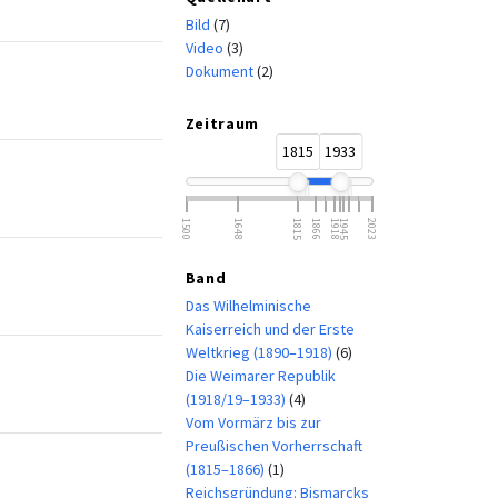
Bild
(7)
Video
(3)
Dokument
(2)
Zeitraum
1815
1933
1500
1648
1815
1866
1918
1945
2023
Band
Das Wilhelminische
Kaiserreich und der Erste
Weltkrieg (1890–1918)
(6)
Die Weimarer Republik
(1918/19–1933)
(4)
Vom Vormärz bis zur
Preußischen Vorherrschaft
(1815–1866)
(1)
Reichsgründung: Bismarcks