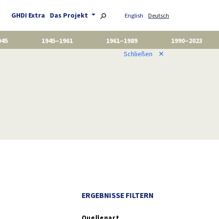
GHDI Extra
Das Projekt
English
Deutsch
945
1945–1961
1961–1989
1990–2023
Schließen
✕
ERGEBNISSE FILTERN
Quellenart