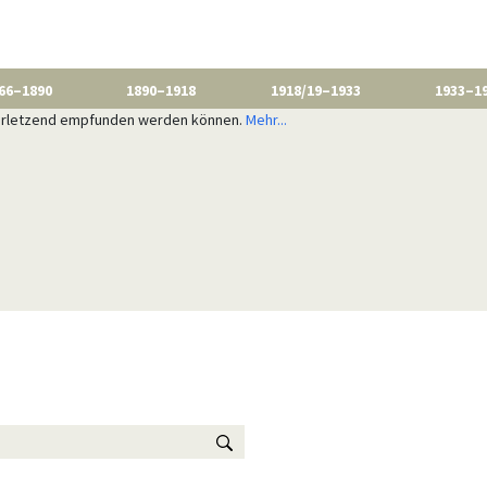
66–1890
1890–1918
1918/19–1933
1933–1
 verletzend empfunden werden können.
Mehr...