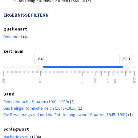
in:
Das Heilige Römische Reich (1648–1815)
ERGEBNISSE FILTERN
Quellenart
Dokument
(4)
Zeitraum
1648
1989
1500
1648
1815
1866
1918
1945
2023
Band
Zwei deutsche Staaten (1961–1989)
(2)
Das Heilige Römische Reich (1648–1815)
(1)
Die Besatzungszeit und die Entstehung zweier Staaten (1945–1961)
(1)
Schlagwort
Nachkriegszeit
(204)