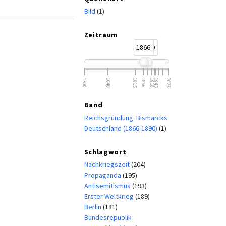
Bild
(1)
Zeitraum
1866
1890
1500
1648
1815
1866
1918
1945
2023
Band
Reichsgründung: Bismarcks
Deutschland (1866-1890)
(1)
Schlagwort
Nachkriegszeit
(204)
Propaganda
(195)
Antisemitismus
(193)
Erster Weltkrieg
(189)
Berlin
(181)
Bundesrepublik