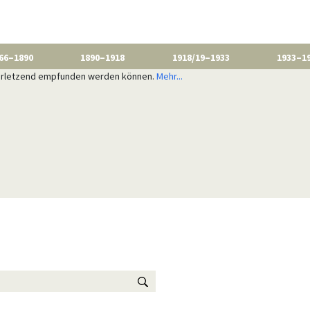
66–1890
1890–1918
1918/19–1933
1933–1
 verletzend empfunden werden können.
Mehr...