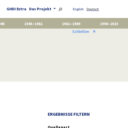
GHDI Extra
Das Projekt
English
Deutsch
945
1945–1961
1961–1989
1990–2023
Schließen
✕
ERGEBNISSE FILTERN
Quellenart