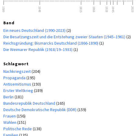
1500
1648
1815
1866
1918
1945
2023
Band
Ein neues Deutschland (1990-2023)
(2)
Die Besatzungszeit und die Entstehung zweier Staaten (1945–1961)
(2)
Reichsgründung: Bismarcks Deutschland (1866-1890)
(1)
Die Weimarer Republik (1918/19–1933)
(1)
Schlagwort
Nachkriegszeit
(204)
Propaganda
(195)
Antisemitismus
(193)
Erster Weltkrieg
(189)
Berlin
(181)
Bundesrepublik Deutschland
(165)
Deutsche Demokratische Republik (DDR)
(159)
Frauen
(156)
Wahlen
(151)
Politische Rede
(138)
Familien
(135)