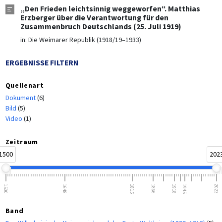
„Den Frieden leichtsinnig weggeworfen“. Matthias
Erzberger über die Verantwortung für den
Zusammenbruch Deutschlands (25. Juli 1919)
in:
Die Weimarer Republik (1918/19–1933)
ERGEBNISSE FILTERN
Quellenart
Dokument
(6)
Bild
(5)
Video
(1)
Zeitraum
1500
202
1500
1648
1815
1866
1918
1945
2023
Band