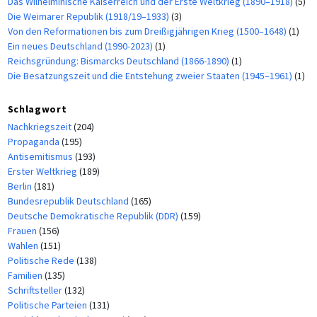
Das Wilhelminische Kaiserreich und der Erste Weltkrieg (1890–1918)
(5)
Die Weimarer Republik (1918/19–1933)
(3)
Von den Reformationen bis zum Dreißigjährigen Krieg (1500–1648)
(1)
Ein neues Deutschland (1990-2023)
(1)
Reichsgründung: Bismarcks Deutschland (1866-1890)
(1)
Die Besatzungszeit und die Entstehung zweier Staaten (1945–1961)
(1)
Schlagwort
Nachkriegszeit
(204)
Propaganda
(195)
Antisemitismus
(193)
Erster Weltkrieg
(189)
Berlin
(181)
Bundesrepublik Deutschland
(165)
Deutsche Demokratische Republik (DDR)
(159)
Frauen
(156)
Wahlen
(151)
Politische Rede
(138)
Familien
(135)
Schriftsteller
(132)
Politische Parteien
(131)