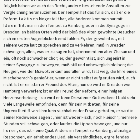
folglich haben wir auch das Recht, andere bestehende Anstalten zur
Vergleichung heranzuziehen. Der Tempel hat das für sich, daß er die
Reform
faktisch
hingestellt hat, alle Anderen kommen nur mit
Ideen
. Tritt man in den Tempel zu Hamburg oder in die Synagoge in
Dresden, an beiden Orten wird der bloß des Alten gewohnte Besucher
sich im ersten Augenblicke fremd fühlen. Er, der gewohnt ist, mit
seinem Gotte laut zu sprechen und zu verkehren, muß in Dresden
schweigen, alles, was er zu sagen hat, übernimmt ein alter Chasan und
ein, oft noch schwacher Chor; er, der gewohnt ist, sich ungenirt in
seiner Synagoge zu bewegen, muß still und unbeweglich bleiben; die
Neugier, wie der Mizwotverkauf ausfallen wird, fällt weg, die Ehre eines
Mischeberach’s genießt er, wenn er nicht selbst aufgerufen wird, auch
nicht. Ist er ein starrer Freund des Alten, nun so wird er Dresden wie
Hamburg verwerfen; ist er ein Freund der Reform, einer innigen
Herzenserhebung – so wird er beim Dresdener Gottesdienst bald sehr
viele Langeweile empfinden, denn für sein Mitbeten, für seine
Ungenirtheit ff. wird ihm kein stichhaltender Ersatz geboten, er wird in
seiner Redeweise sagen : „hier ist weder Fisch, noch Fleisch“; mehrere
Stunden still schweigen, oder lautlos die Lippen bewegen, und nur
hören
, das ist – eine Qual. Anders im Tempel zu Hamburg; oftmalige
Responsen, ein erhebendes Lied, ein verständliches, ergreifendes