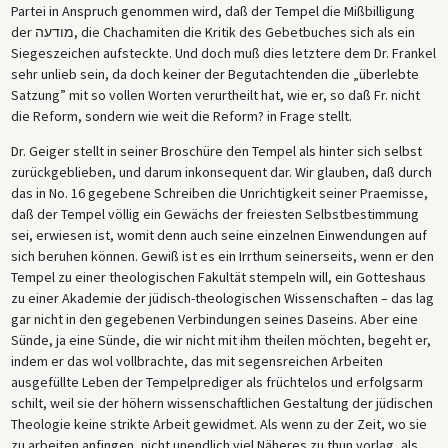
Partei in Anspruch genommen wird, daß der Tempel die Mißbilligung
der מודעה, die Chachamiten die Kritik des Gebetbuches sich als ein
Siegeszeichen aufsteckte. Und doch muß dies letztere dem Dr. Frankel
sehr unlieb sein, da doch keiner der Begutachtenden die „überlebte
Satzung” mit so vollen Worten verurtheilt hat, wie er, so daß Fr. nicht
die Reform, sondern wie weit die Reform? in Frage stellt.
Dr. Geiger stellt in seiner Broschüre den Tempel als hinter sich selbst
zurückgeblieben, und darum inkonsequent dar. Wir glauben, daß durch
das in No. 16 gegebene Schreiben die Unrichtigkeit seiner Praemisse,
daß der Tempel völlig ein Gewächs der freiesten Selbstbestimmung
sei, erwiesen ist, womit denn auch seine einzelnen Einwendungen auf
sich beruhen können. Gewiß ist es ein Irrthum seinerseits, wenn er den
Tempel zu einer theologischen Fakultät stempeln will, ein Gotteshaus
zu einer Akademie der jüdisch-theologischen Wissenschaften – das lag
gar nicht in den gegebenen Verbindungen seines Daseins. Aber eine
Sünde, ja eine Sünde, die wir nicht mit ihm theilen möchten, begeht er,
indem er das wol vollbrachte, das mit segensreichen Arbeiten
ausgefüllte Leben der Tempelprediger als früchtelos und erfolgsarm
schilt, weil sie der höhern wissenschaftlichen Gestaltung der jüdischen
Theologie keine strikte Arbeit gewidmet. Als wenn zu der Zeit, wo sie
zu arbeiten anfingen, nicht unendlich viel Näheres zu thun vorlag, als