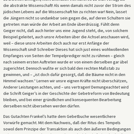
die abstrakte Wissenschaft! Als wenn damals nicht zuvor der Strom des
jüdischen Lebens auf die Wissenschaft hin zu richten war! Nein, lasset
die Jüngern nicht so undankbar sein gegen die, auf deren Schultern sie
getreten: man würde der Arbeit am Ende überdrüssig. Fühlt denn
Geiger nicht, daß auch hinter uns eine Jugend steht, die, von solchem
Beispiel geleitet, auch unsre Arbeiten über die Achsel anschauen wird,
weil – diese unsre Arbeiten doch auch nur erst Anfänge der
Wissenschaft sind! Schreiber Dieses hat sich just eines wohlwollenden
Empfanges von Seiten der Tempelprediger nicht zu rühmen – gleich
nach seinem ersten Auftreten wurde er von einem derselben gar übel
zugerichtet. Dennoch wußte er sich bald den rechten Maßstab zu
gewinnen, und – „ist doch dafür gesorgt, daß die Bäume nicht in den
Himmel wachsen.“ Lernen wir unsre eignen Kräfte nicht überschätzen,
Anderer Leistungen achten, und – uns vertragen! Demungeachtet wird
die Schrift Geiger’s in der Geschichte der Gebetreform von Bedeutung
bleiben, und bei einer gründlichen und konsequenten Bearbeitung
derselben nicht übersehen werden dürfen.
Das Gutachten Frankel’s hatte dem Gebetbuche wesentlichere
Vorwürfe gemacht. Mit dem Nachweis, daß der Ritus des Tempels
sowol dem Prinzipe der Transaktion als auch den äußeren Bedingungen