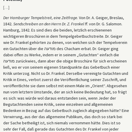
Judenthums
(ab 1837) bekannt, die damals die erfolgreichste
[
…
]
deutschsprachige Zeitung für jüdische Belange war. Auch Philippson
Der Hamburger Tempelstreit, eine Zeitfrage
. Von Dr. A. Geiger, Breslau,
folgte einem Mittelweg zwischen reformerischen und orthodoxen
1842.
Sendschreiben an den Herrn Dr. Z. Frankel ff
. von Dr. G. Salomon.
Strömungen, wenn auch auf andere Weise als Frankel. Debatten über
Hamburg, 1842. Es sind dies die beiden, letzlich erschienenen
das Wesen des Messias, das ausgewogene Verhältnis der hebräischen
wichtigeren Broschüren in dem Tempelgebetbuchstreite. Dr. Geiger
und der deutschen Sprache im Gottesdienst, die Rolle von Musik und
wie Dr. Frankel gehörten zu denen, von welchen sich der Tempelverein
Gesang und die Ableitung bestimmter Begrifflichkeiten oder Praktiken
ein Gutachten über die מודעה des Chacham erbat. Dr. Geiger ging
aus der sephardischen und der aschkenasischen Tradition spielten
dabei offen zu Werke, indem er in seinem „Gutachten“ einfach die
allesamt eine Rolle im Hamburger Tempelstreit wie auch in den
מודעה zurückwies, dann aber die obige Broschüre für sich erscheinen
allgemeinen Diskussionen um das jüdische Religionsleben im 19.
ließ, wo er von seinem eigenen Standpunkte das Gebetbuch einer
Jahrhundert.
Kritik unterzog. Nicht so Dr. Frankel. Derselbe vereinigte Gutachten und
Kritik in Eines, verbot zuerst die Veröffentlichung seiner Zuschrift, und
veröffentlichte sie dann selbst mit einem Male im „Orient“. Abgesehen
nun vom letztern Umstande, der an sich keine Bedeutung hat, so frägt
es sich: was würde wol daraus entstanden sein, wenn Jeder der
Begutachtenden seine Kritik, seine einzelnen und allgemeinen
Bedenken in Bezug auf das Gebetbuch zugleich abgegeben hätte? Eine
Verwirrung, aus der das allgemeine Publikum, das doch so stark bei
der Sache betheiligt ist, sich niemals vernommen hätte. Dies ist so
sehr der Fall, daß gerade das Gutachten des Dr. Frankel von jeder