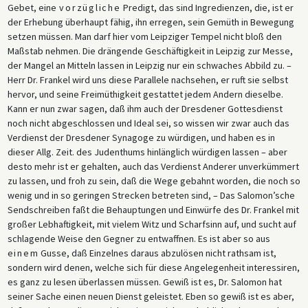
Gebet, eine
vorzügliche
Predigt, das sind Ingredienzen, die, ist er
der Erhebung überhaupt fähig, ihn erregen, sein Gemüth in Bewegung
setzen müssen. Man darf hier vom Leipziger Tempel nicht bloß den
Maßstab nehmen. Die drängende Geschäftigkeit in Leipzig zur Messe,
der Mangel an Mitteln lassen in Leipzig nur ein schwaches Abbild zu. –
Herr Dr. Frankel wird uns diese Parallele nachsehen, er ruft sie selbst
hervor, und seine Freimüthigkeit gestattet jedem Andern dieselbe.
Kann er nun zwar sagen, daß ihm auch der Dresdener Gottesdienst
noch nicht abgeschlossen und Ideal sei, so wissen wir zwar auch das
Verdienst der Dresdener Synagoge zu würdigen, und haben es in
dieser Allg. Zeit. des Judenthums hinlänglich würdigen lassen – aber
desto mehr ist er gehalten, auch das Verdienst Anderer unverkümmert
zu lassen, und froh zu sein, daß die Wege gebahnt worden, die noch so
wenig und in so geringen Strecken betreten sind, – Das Salomon’sche
Sendschreiben faßt die Behauptungen und Einwürfe des Dr. Frankel mit
großer Lebhaftigkeit, mit vielem Witz und Scharfsinn auf, und sucht auf
schlagende Weise den Gegner zu entwaffnen. Es ist aber so aus
einem
Gusse, daß Einzelnes daraus abzulösen nicht rathsam ist,
sondern wird denen, welche sich für diese Angelegenheit interessiren,
es ganz zu lesen überlassen müssen. Gewiß ist es, Dr. Salomon hat
seiner Sache einen neuen Dienst geleistet. Eben so gewiß ist es aber,