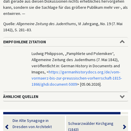
daß gerade aus diesen Diskussionen nichts erhebliches hervorgehen
kann, sondern sie die Sachlage für das größere Publikum mehr ver-, als
entwirren. —
Quelle:
Allgemeine Zeitung des Judenthums
, VI Jahrgang, No. 19 (7. Mai
1842), S. 281–83.
EMPFOHLENE ZITATION
Ludwig Philippson, „Pamphlete und Polemiken“,
Allgemeine Zeitung des Judenthums (7. Mai 1842),
veröffentlicht in: German History in Documents and
Images, <
https://germanhistorydocs.org/de/vom-
vormaerz-bis-zur-preussischen-vorherrschaft-1815-
1866/ghdi:document-5009
> [05.06.2026].
ÄHNLICHE QUELLEN
Die Alte Synagoge in
Schwarzwälder Kirchgang
Dresden von Architekt
(1843)