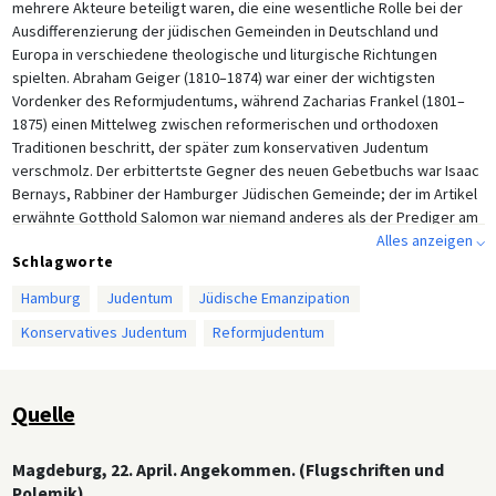
mehrere Akteure beteiligt waren, die eine wesentliche Rolle bei der
Ausdifferenzierung der jüdischen Gemeinden in Deutschland und
Europa in verschiedene theologische und liturgische Richtungen
spielten. Abraham Geiger (1810–1874) war einer der wichtigsten
Vordenker des Reformjudentums, während Zacharias Frankel (1801–
1875) einen Mittelweg zwischen reformerischen und orthodoxen
Traditionen beschritt, der später zum konservativen Judentum
verschmolz. Der erbittertste Gegner des neuen Gebetbuchs war Isaac
Bernays, Rabbiner der Hamburger Jüdischen Gemeinde; der im Artikel
erwähnte Gotthold Salomon war niemand anderes als der Prediger am
Hamburger Tempel. Sowohl Geiger als auch Frankel gehörten zu jenen,
Alles anzeigen ⌵
Schlagworte
die vom Hamburger Tempelverein um Stellungnahmen zu dem neuen
Gebetbuch ersucht wurden und traten anschließend mit ihrer Meinung
Hamburg
Judentum
Jüdische Emanzipation
an die Öffentlichkeit. Geiger, Rabbiner aus Breslau (Wrocław), vertrat
Konservatives Judentum
Reformjudentum
den Standpunkt, dass die Überarbeitung des Gebetbuchs sogar nicht
weit genug gegangen war, während der Dresdener Rabbiner Frankel
sie für zu weitgehend hielt (zugleich aber anerkannte, dass die
Überarbeitung ein Versuch gewesen sei, das bisherige Gebetbuch zu
Quelle
verbessern). Sowohl Geiger als auch Frankel lehnten den
Gegenstandpunkt, dass Überarbeitungen generell unzulässig seien,
Magdeburg, 22. April. Angekommen. (Flugschriften und
ab. Ludwig Philippson (1811–1889), Rabbiner in Magdeburg, ist vor
Polemik)
allem als Gründungsherausgeber der
Allgemeinen Zeitung des