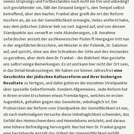
seines Ursprungs und Fortbestandes nach nicht ein frei und unbedingt
sich gestaltender sei, fällt der Einwand Geiger’s, den Tempel selbst
betreffend, über den Haufen. Frankel aber greift die Art der Reform
insofern an, als sie der Gemüthlichkeit ermangle, Vieles entfernt habe,
was dem jüdischen Zuhörer lieb sei seit Jugend auf, und von diesem
Standpunkte aus verwirft er viele Abänderungen, z.B. Annahme
sefardischer anstatt der aschkenesischer Piutim ff. Hiergegen tritt nun
in der angeführten Broschüre, ein Meister in der Polemik, Dr. Salomon
auf, und spricht, ohne aus den Schranken der Sitte und des Anstandes
zu gerathen, aber derb dem Dr. Frankel – die Wahrheit. Man gestatte
uns selbst einige Bemerkungen. Es ist und kann hier nicht der Ort sein,
in das Detail hinabzusteigen. Wir haben vor binnen Jahresfrist
eine
Geschichte der jüdischen Kultusreform und ihrer bisherigen
Resultate
zu fertigen, und dahin gehören die einzelnen Streitpunkte
über spezielle Gebetformeln. Sondern Allgemeines. Jede Reform hat
in ihrem ersten Erscheinen etwas Fremdartiges, welches im ersten
Augenblick, gehalten gegen das Gewohnte, unbehaglich ist. Der
Probierstein der Reform vom Standpunkte der Gemüthlichkeit ist nun,
ob nach mehrmaligem Versuche diese Unbehaglichkeit schwindet, das
Gefühl des Heimischwerdens und Hineinlebens entsteht, und daraus
eine höhere Befriedigung hervorgeht. Nun hat Herr Dr. Frankel gegen
eine bestehende Anstalt das Urtheil der Ungemüthlichkeit gefällt,