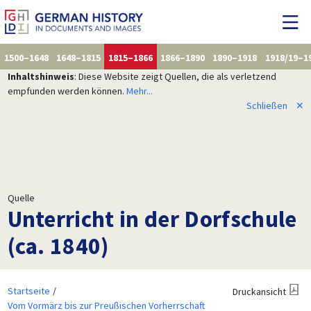
1500–1648
1648–1815
1815–1866
1866–1890
1890–1918
1918/19–1
Inhaltshinweis
: Diese Website zeigt Quellen, die als verletzend
empfunden werden können.
Mehr...
Schließen
✕
Quelle
Unterricht in der Dorfschule
(ca. 1840)
Startseite
Druckansicht
Vom Vormärz bis zur Preußischen Vorherrschaft