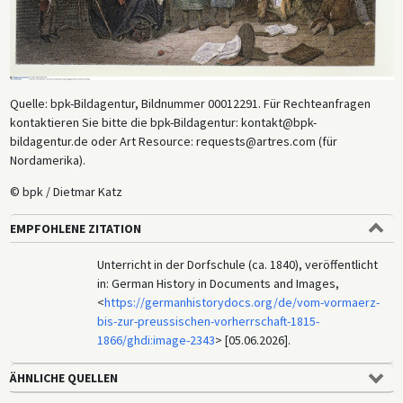
Quelle: bpk-Bildagentur, Bildnummer 00012291. Für Rechteanfragen
kontaktieren Sie bitte die bpk-Bildagentur: kontakt@bpk-
bildagentur.de oder Art Resource: requests@artres.com (für
Nordamerika).
© bpk / Dietmar Katz
EMPFOHLENE ZITATION
Unterricht in der Dorfschule (ca. 1840), veröffentlicht
in: German History in Documents and Images,
<
https://germanhistorydocs.org/de/vom-vormaerz-
bis-zur-preussischen-vorherrschaft-1815-
1866/ghdi:image-2343
> [05.06.2026].
ÄHNLICHE QUELLEN