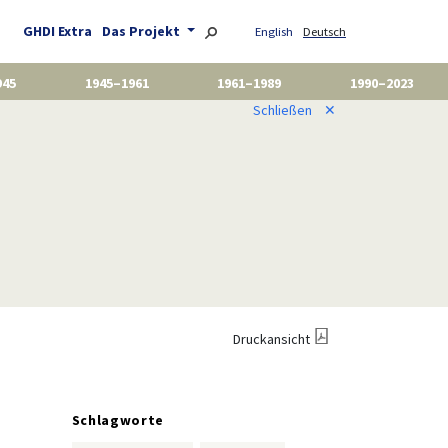
GHDI Extra
Das Projekt
English
Deutsch
945
1945–1961
1961–1989
1990–2023
Schließen
✕
Druckansicht
Schlagworte