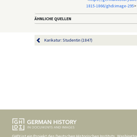
1815-1866/ghdi:image-295
>
ÄHNLICHE QUELLEN
Karikatur: Studentin (1847)
GHDI ist ein Projekt des
Deutschen Historischen Instituts, Washingto