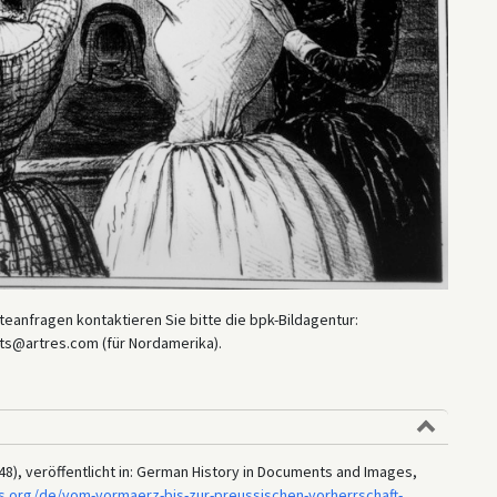
eanfragen kontaktieren Sie bitte die bpk-Bildagentur:
ts@artres.com (für Nordamerika).
848), veröffentlicht in: German History in Documents and Images,
s.org/de/vom-vormaerz-bis-zur-preussischen-vorherrschaft-