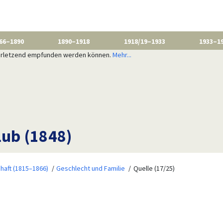
66–1890
1890–1918
1918/19–1933
1933–1
 verletzend empfunden werden können.
Mehr...
lub (1848)
haft (1815–1866)
Geschlecht und Familie
Quelle (17/25)