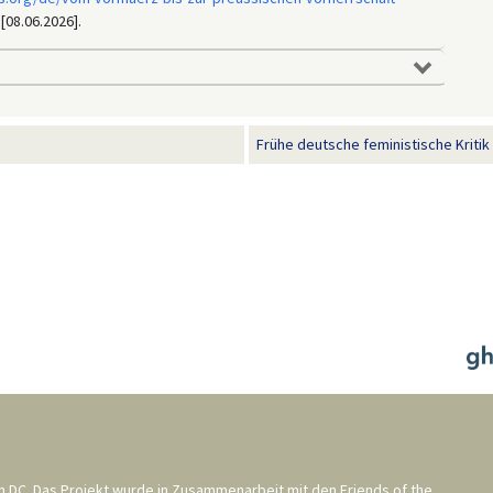
 [08.06.2026].
Frühe deutsche feministische Kritik 
n DC
. Das Projekt wurde in Zusammenarbeit mit den
Friends of the