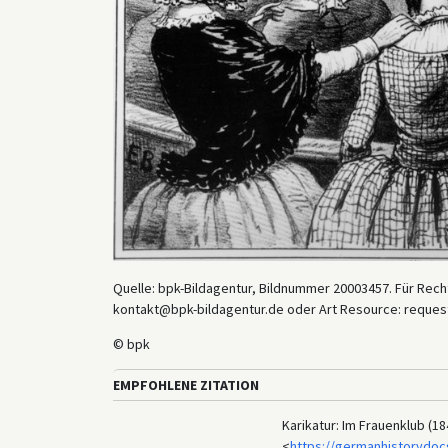
Quelle: bpk-Bildagentur, Bildnummer 20003457. Für Recht
kontakt@bpk-bildagentur.de oder Art Resource: reques
© bpk
EMPFOHLENE ZITATION
Karikatur: Im Frauenklub (1
<
https://germanhistorydoc