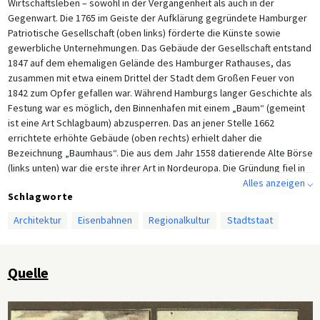
Wirtschaftsleben – sowohl in der Vergangenheit als auch in der
Gegenwart. Die 1765 im Geiste der Aufklärung gegründete Hamburger
Patriotische Gesellschaft (oben links) förderte die Künste sowie
gewerbliche Unternehmungen. Das Gebäude der Gesellschaft entstand
1847 auf dem ehemaligen Gelände des Hamburger Rathauses, das
zusammen mit etwa einem Drittel der Stadt dem Großen Feuer von
1842 zum Opfer gefallen war. Während Hamburgs langer Geschichte als
Festung war es möglich, den Binnenhafen mit einem „Baum“ (gemeint
ist eine Art Schlagbaum) abzusperren. Das an jener Stelle 1662
errichtete erhöhte Gebäude (oben rechts) erhielt daher die
Bezeichnung „Baumhaus“. Die aus dem Jahr 1558 datierende Alte Börse
(links unten) war die erste ihrer Art in Nordeuropa. Die Gründung fiel in
eine Zeit, als Hamburg aufgrund seiner Mitgliedschaft in der Hanse
Alles anzeigen ⌵
Schlagworte
sowie weitreichender Auswirkungen der Reformation eine
wirtschaftliche Blüte erlebte. Der Hamburg-Berliner Eisenbahnhof
Architektur
Eisenbahnen
Regionalkultur
Stadtstaat
schließlich (der Betrieb wurde 1842 aufgenommen, die Bauarbeiten
1857 beendet) verkörperte den Fortschritt der Verkehrstechnik in
einem sehr frühen Stadium des Eisenbahnbaus (die erste deutsche
Quelle
Eisenbahnstrecke von Nürnberg nach Fürth nahm 1835 ihren Betrieb
auf). Bilderbogen eines unbekannten Künstlers. Ende der 1840er Jahre.