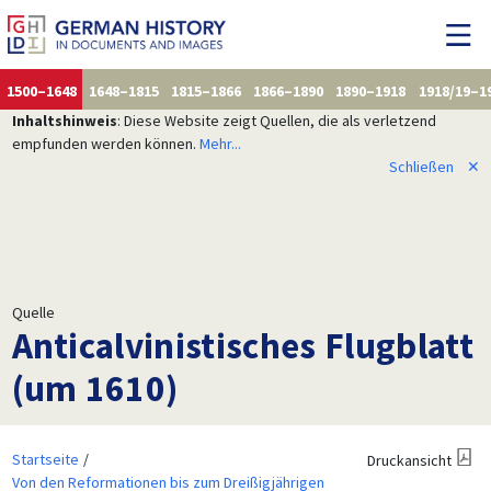
1500–1648
1648–1815
1815–1866
1866–1890
1890–1918
1918/19–1
Inhaltshinweis
: Diese Website zeigt Quellen, die als verletzend
empfunden werden können.
Mehr...
Schließen
✕
Quelle
Anticalvinistisches Flugblatt
(um 1610)
Startseite
Druckansicht
Von den Reformationen bis zum Dreißigjährigen