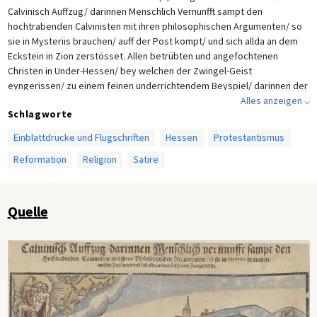
Calvinisch Auffzug/ darinnen Menschlich Vernunfft sampt den
hochtrabenden Calvinisten mit ihren philosophischen Argumenten/ so
sie in Mysteriis brauchen/ auff der Post kompt/ und sich allda an dem
Eckstein in Zion zerstösset. Allen betrübten und angefochtenen
Christen in Under-Hessen/ bey welchen der Zwingel-Geist
eyngerissen/ zu einem feinen underrichtendem Beyspiel/ darinnen der
Wirbel oder Zwingelkopff als in einem Spiegel herfür leuchtet/
Alles anzeigen ⌵
Schlagworte
gestellet.
Einblattdrucke und Flugschriften
Hessen
Protestantismus
Reformation
Religion
Satire
Quelle