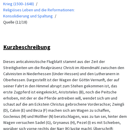
Krieg (1500–1648)
Religiöses Leben und die Reformationen:
Konsolidierung und Spaltung
Quelle (12/18)
Kurzbeschreibung
Dieses anticalvinistische Flugblatt stammt aus der Zeit der
Streitigkeiten um die Realpräsenz Christi im Abendmahl zwischen den
Calvinisten in Niederhessen (Under-Hessen) und den Lutheranern in
Oberhessen. Dargestellt ist der Wagen der Göttin Vernunft, der auf
seiner Fahrt in den Himmel abrupt zum Stehen gekommen ist, das
erste Zugpferd ist eingeknickt, Aristoteles (B), noch die Peitsche
erhoben, mit der er die Pferde antreiben will, wendet sich um und
schaut auf die am Eckstein Christus gebrochene Vorderachse; Zwingli
(D), Calvin (E) und Beza (F) machen sich am Wagen zu schaffen,
Goclenius (M) und Molther (N) beratschlagen, was zu tun sei, hinter dem
Wagen versuchen Sadel (G), Grynaeus (H), Pezel (I) es mit Schieben,
worüber sich vorne rechts der Narr (K) lustig macht. Überschrift: