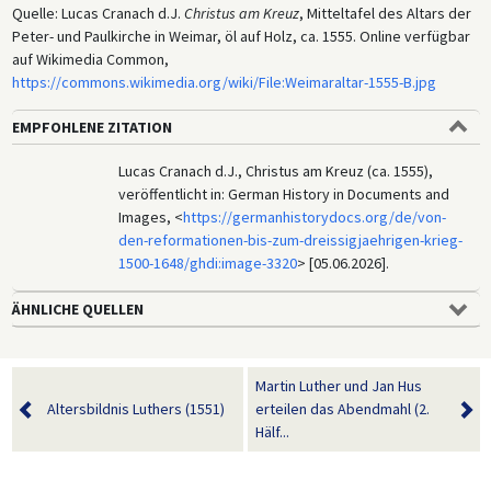
Quelle: Lucas Cranach d.J.
Christus am Kreuz
, Mitteltafel des Altars der
Peter- und Paulkirche in Weimar, öl auf Holz, ca. 1555. Online verfügbar
auf Wikimedia Common,
https://commons.wikimedia.org/wiki/File:Weimaraltar-1555-B.jpg
EMPFOHLENE ZITATION
Lucas Cranach d.J., Christus am Kreuz (ca. 1555),
veröffentlicht in: German History in Documents and
Images, <
https://germanhistorydocs.org/de/von-
den-reformationen-bis-zum-dreissigjaehrigen-krieg-
1500-1648/ghdi:image-3320
> [05.06.2026].
ÄHNLICHE QUELLEN
Martin Luther und Jan Hus
Altersbildnis Luthers (1551)
erteilen das Abendmahl (2.
Hälf...