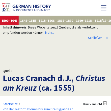
1500–1648
1648–1815
1815–1866
1866–1890
1890–1918
1918/19–1
Inhaltshinweis
: Diese Website zeigt Quellen, die als verletzend
empfunden werden können.
Mehr...
Schließen
✕
Quelle
Lucas Cranach d.J.,
Christus
am Kreuz
(ca. 1555)
Startseite
Druckansicht
Von den Reformationen bis zum Dreißigjährigen