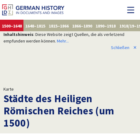
1500–1648
1648–1815
1815–1866
1866–1890
1890–1918
1918/19–1
Inhaltshinweis
: Diese Website zeigt Quellen, die als verletzend
empfunden werden können.
Mehr...
Schließen
✕
Karte
Städte des Heiligen
Römischen Reiches (um
1500)