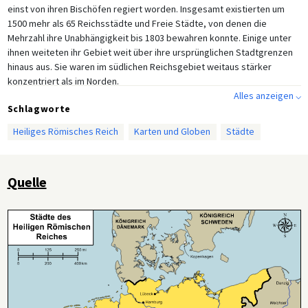
einst von ihren Bischöfen regiert worden. Insgesamt existierten um
1500 mehr als 65 Reichsstädte und Freie Städte, von denen die
Mehrzahl ihre Unabhängigkeit bis 1803 bewahren konnte. Einige unter
ihnen weiteten ihr Gebiet weit über ihre ursprünglichen Stadtgrenzen
hinaus aus. Sie waren im südlichen Reichsgebiet weitaus stärker
konzentriert als im Norden.
Alles anzeigen ⌵
Zu den wichtigsten Freien sowie Reichsstädten gehörten die
Schlagworte
Hansestädte Bremen, Hamburg und Lübeck, sowie die alte Kaiserstadt
Heiliges Römisches Reich
Karten und Globen
Städte
Aachen, Köln (mit ca. 40.000 Einwohnern die größte Stadt des Reiches),
Dortmund, Frankfurt, Speyer, Worms, Regensburg, Nürnberg, Ulm und
Augsburg. Unter diesen Städten nahm Nürnberg eine besondere
Position ein: Seit der Goldenen Bulle von 1356 musste der erste
Quelle
Reichstag eines neuen Herrschers über das Reich jeweils in Nürnberg
abgehalten werden, seit 1424 war die Stadt offizieller
Aufbewahrungsort der Reichsinsignien.