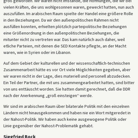
groß geworden. Wir waren nicht imstande, die Hoffnungen, die wir bei
vielen Kräften, die uns wohlgesonnen waren, geweckt hatten, nun auch
auszufüllen. Im arabischen Raum spielte der Handel eine größere Rolle
in den Beziehungen. Da wir den außenpolitischen Rahmen nicht
ausfüllen konnten, erhielten plötzlich parteipolitische Beziehungen
eine Größenordnung in den außenpolitischen Beziehungen, die
mitunter nicht zu vertreten war. Das kam natürlich auch daher, weil
etliche Parteien, mit denen die SED Kontakte pflegte, an der Macht
waren, wie in Syrien oder im Libanon.
Auf dem Gebiet der kulturellen und der wissenschaftlich-technischen
Zusammenarbeit hätte es vor Ort viele Möglichkeiten gegeben, aber
wir waren nicht in der Lage, dies materiell und personell abzudecken.
Ein Teil der Partner, die mit uns zusammengearbeitet hatten, sind bitter
von uns enttäuscht worden. Sie hatten damit gerechnet, daß die DDR
nach der Anerkennung „groß einsteigen“ werde.
Wir sind im arabischen Raum über bilaterale Politik mit den einzelnen
Ländern nicht hinausgekommen und haben nie ein Wort mitgeredet in
der Nahost-Politik. Wir haben auch keine ausgewogene Politik oder
Linie gegenüber der Nahost-Problematik gehabt.
Siegfried Bock