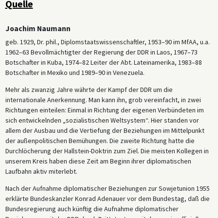
Quelle
Joachim Naumann
geb. 1929, Dr. phil., Diplomstaatswissenschaftler, 1953–90 im MfAA, u.a.
1962–63 Bevollmächtigter der Regierung der DDR in Laos, 1967–73
Botschafter in Kuba, 1974–82 Leiter der Abt. Lateinamerika, 1983–88
Botschafter in Mexiko und 1989–90 in Venezuela.
Mehr als zwanzig Jahre währte der Kampf der DDR um die
internationale Anerkennung. Man kann ihn, grob vereinfacht, in zwei
Richtungen einteilen: Einmal in Richtung der eigenen Verbündeten im
sich entwickelnden „sozialistischen Weltsystem“. Hier standen vor
allem der Ausbau und die Vertiefung der Beziehungen im Mittelpunkt
der außenpolitischen Bemühungen. Die zweite Richtung hatte die
Durchlöcherung der Hallstein-Doktrin zum Ziel. Die meisten Kollegen in
unserem Kreis haben diese Zeit am Beginn ihrer diplomatischen
Laufbahn aktiv miterlebt.
Nach der Aufnahme diplomatischer Beziehungen zur Sowjetunion 1955
erklärte Bundeskanzler Konrad Adenauer vor dem Bundestag, daß die
Bundesregierung auch künftig die Aufnahme diplomatischer