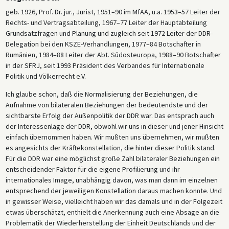
geb. 1926, Prof. Dr. jur., Jurist, 1951–90 im MfAA, u.a. 1953–57 Leiter der
Rechts- und Vertragsabteilung, 1967–77 Leiter der Hauptabteilung
Grundsatzfragen und Planung und zugleich seit 1972 Leiter der DDR-
Delegation bei den KSZE-Verhandlungen, 1977–84 Botschafter in
Rumänien, 1984–88 Leiter der Abt. Südosteuropa, 1988–90 Botschafter
in der SFRJ, seit 1993 Präsident des Verbandes für Internationale
Politik und Völkerrecht e.V.
Ich glaube schon, daß die Normalisierung der Beziehungen, die
Aufnahme von bilateralen Beziehungen der bedeutendste und der
sichtbarste Erfolg der Außenpolitik der DDR war. Das entsprach auch
der Interessenlage der DDR, obwohl wir uns in dieser und jener Hinsicht
einfach übernommen haben. Wir mußten uns übernehmen, wir mußten
es angesichts der Kräftekonstellation, die hinter dieser Politik stand.
Für die DDR war eine möglichst große Zahl bilateraler Beziehungen ein
entscheidender Faktor für die eigene Profilierung und ihr
internationales Image, unabhängig davon, was man dann im einzelnen
entsprechend der jeweiligen Konstellation daraus machen konnte. Und
in gewisser Weise, vielleicht haben wir das damals und in der Folgezeit
etwas überschätzt, enthielt die Anerkennung auch eine Absage an die
Problematik der Wiederherstellung der Einheit Deutschlands und der