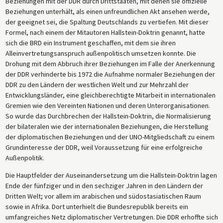
Beziehungen mit der DDR durch Drittstaaten, mit denen sie offizielle
Beziehungen unterhält, als einen unfreundlichen Akt ansehen werde,
der geeignet sei, die Spaltung Deutschlands zu vertiefen. Mit dieser
Formel, nach einem der Mitautoren Hallstein-Doktrin genannt, hatte
sich die BRD ein Instrument geschaffen, mit dem sie ihren
Alleinvertretungsanspruch außenpolitisch umsetzen konnte. Die
Drohung mit dem Abbruch ihrer Beziehungen im Falle der Anerkennung
der DDR verhinderte bis 1972 die Aufnahme normaler Beziehungen der
DDR zu den Ländern der westlichen Welt und zur Mehrzahl der
Entwicklungsländer, eine gleichberechtigte Mitarbeit in internationalen
Gremien wie den Vereinten Nationen und deren Unterorganisationen.
So wurde das Durchbrechen der Hallstein-Doktrin, die Normalisierung
der bilateralen wie der internationalen Beziehungen, die Herstellung
der diplomatischen Beziehungen und der UNO-Mitgliedschaft zu einem
Grundinteresse der DDR, weil Voraussetzung für eine erfolgreiche
Außenpolitik.
Die Hauptfelder der Auseinandersetzung um die Hallstein-Doktrin lagen
Ende der fünfziger und in den sechziger Jahren in den Ländern der
Dritten Welt; vor allem im arabischen und südostasiatischen Raum
sowie in Afrika. Dort unterhielt die Bundesrepublik bereits ein
umfangreiches Netz diplomatischer Vertretungen. Die DDR erhoffte sich