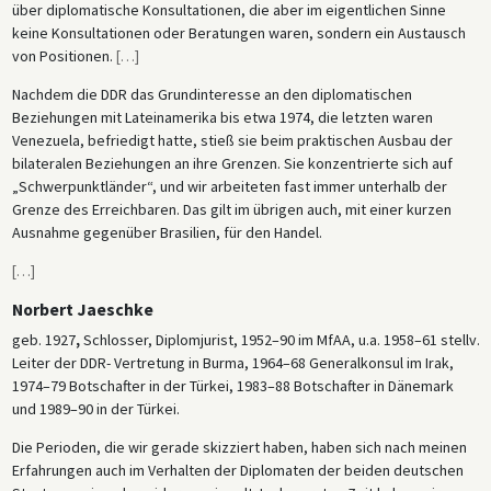
über diplomatische Konsultationen, die aber im eigentlichen Sinne
keine Konsultationen oder Beratungen waren, sondern ein Austausch
von Positionen.
[
…
]
Nachdem die DDR das Grundinteresse an den diplomatischen
Beziehungen mit Lateinamerika bis etwa 1974, die letzten waren
Venezuela, befriedigt hatte, stieß sie beim praktischen Ausbau der
bilateralen Beziehungen an ihre Grenzen. Sie konzentrierte sich auf
„Schwerpunktländer“, und wir arbeiteten fast immer unterhalb der
Grenze des Erreichbaren. Das gilt im übrigen auch, mit einer kurzen
Ausnahme gegenüber Brasilien, für den Handel.
[
…
]
Norbert Jaeschke
geb. 1927
,
Schlosser, Diplomjurist, 1952–90 im MfAA, u.a. 1958–61 stellv.
Leiter der DDR- Vertretung in Burma, 1964–68 Generalkonsul im Irak,
1974–79 Botschafter in der Türkei, 1983–88 Botschafter in Dänemark
und 1989–90 in der Türkei.
Die Perioden, die wir gerade skizziert haben, haben sich nach meinen
Erfahrungen auch im Verhalten der Diplomaten der beiden deutschen