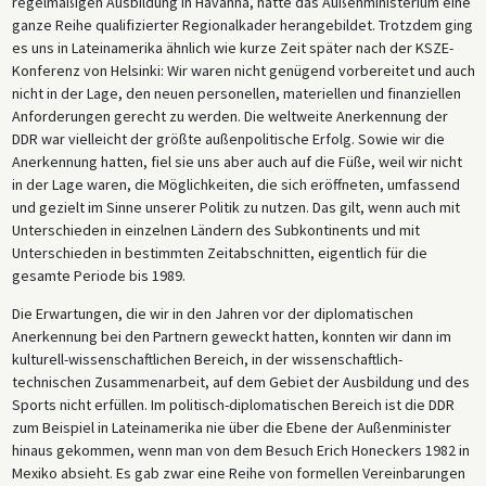
regelmäßigen Ausbildung in Havanna, hatte das Außenministerium eine
ganze Reihe qualifizierter Regionalkader herangebildet. Trotzdem ging
es uns in Lateinamerika ähnlich wie kurze Zeit später nach der KSZE-
Konferenz von Helsinki: Wir waren nicht genügend vorbereitet und auch
nicht in der Lage, den neuen personellen, materiellen und finanziellen
Anforderungen gerecht zu werden. Die weltweite Anerkennung der
DDR war vielleicht der größte außenpolitische Erfolg. Sowie wir die
Anerkennung hatten, fiel sie uns aber auch auf die Füße, weil wir nicht
in der Lage waren, die Möglichkeiten, die sich eröffneten, umfassend
und gezielt im Sinne unserer Politik zu nutzen. Das gilt, wenn auch mit
Unterschieden in einzelnen Ländern des Subkontinents und mit
Unterschieden in bestimmten Zeitabschnitten, eigentlich für die
gesamte Periode bis 1989.
Die Erwartungen, die wir in den Jahren vor der diplomatischen
Anerkennung bei den Partnern geweckt hatten, konnten wir dann im
kulturell-wissenschaftlichen Bereich, in der wissenschaftlich-
technischen Zusammenarbeit, auf dem Gebiet der Ausbildung und des
Sports nicht erfüllen. Im politisch-diplomatischen Bereich ist die DDR
zum Beispiel in Lateinamerika nie über die Ebene der Außenminister
hinaus gekommen, wenn man von dem Besuch Erich Honeckers 1982 in
Mexiko absieht. Es gab zwar eine Reihe von formellen Vereinbarungen