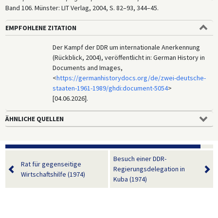
Band 106. Münster: LIT Verlag, 2004, S. 82–93, 344–45.
EMPFOHLENE ZITATION
Der Kampf der DDR um internationale Anerkennung
(Rückblick, 2004), veröffentlicht in: German History in
Documents and Images,
<
https://germanhistorydocs.org/de/zwei-deutsche-
staaten-1961-1989/ghdi:document-5054
>
[04.06.2026].
ÄHNLICHE QUELLEN
Besuch einer DDR-
Rat für gegenseitige
Regierungsdelegation in
Wirtschaftshilfe (1974)
Kuba (1974)