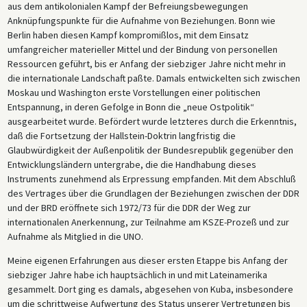
aus dem antikolonialen Kampf der Befreiungsbewegungen
Anknüpfungspunkte für die Aufnahme von Beziehungen. Bonn wie
Berlin haben diesen Kampf kompromißlos, mit dem Einsatz
umfangreicher materieller Mittel und der Bindung von personellen
Ressourcen geführt, bis er Anfang der siebziger Jahre nicht mehr in
die internationale Landschaft paßte. Damals entwickelten sich zwischen
Moskau und Washington erste Vorstellungen einer politischen
Entspannung, in deren Gefolge in Bonn die „neue Ostpolitik“
ausgearbeitet wurde. Befördert wurde letzteres durch die Erkenntnis,
daß die Fortsetzung der Hallstein-Doktrin langfristig die
Glaubwürdigkeit der Außenpolitik der Bundesrepublik gegenüber den
Entwicklungsländern untergrabe, die die Handhabung dieses
Instruments zunehmend als Erpressung empfanden. Mit dem Abschluß
des Vertrages über die Grundlagen der Beziehungen zwischen der DDR
und der BRD eröffnete sich 1972/73 für die DDR der Weg zur
internationalen Anerkennung, zur Teilnahme am KSZE-Prozeß und zur
Aufnahme als Mitglied in die UNO.
Meine eigenen Erfahrungen aus dieser ersten Etappe bis Anfang der
siebziger Jahre habe ich hauptsächlich in und mit Lateinamerika
gesammelt. Dort ging es damals, abgesehen von Kuba, insbesondere
um die schrittweise Aufwertung des Status unserer Vertretungen bis