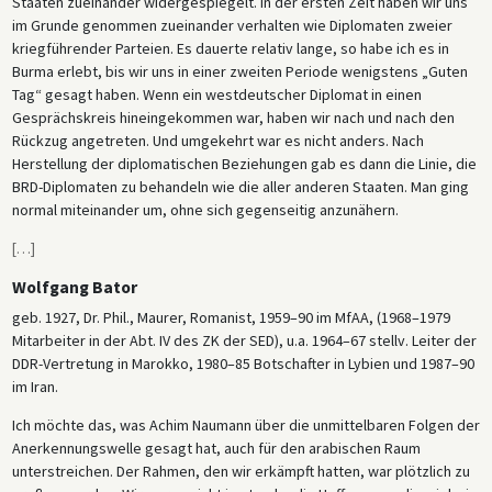
Staaten zueinander widergespiegelt. In der ersten Zeit haben wir uns
im Grunde genommen zueinander verhalten wie Diplomaten zweier
kriegfüh­render Parteien. Es dauerte relativ lange, so habe ich es in
Burma erlebt, bis wir uns in einer zweiten Periode wenigstens „Guten
Tag“ gesagt haben. Wenn ein westdeutscher Diplomat in einen
Gesprächskreis hineingekommen war, haben wir nach und nach den
Rückzug angetreten. Und umgekehrt war es nicht anders. Nach
Herstellung der diplomatischen Beziehungen gab es dann die Linie, die
BRD-Diplomaten zu behandeln wie die aller anderen Staaten. Man ging
normal miteinander um, ohne sich gegenseitig anzunähern.
[
…
]
Wolfgang Bator
geb. 1927, Dr. Phil., Maurer, Romanist, 1959–90 im MfAA, (1968–1979
Mitarbeiter in der Abt. IV des ZK der SED), u.a. 1964–67 stellv. Leiter der
DDR-Vertretung in Marokko, 1980–85 Botschafter in Lybien und 1987–90
im Iran.
Ich möchte das, was Achim Naumann über die unmittelbaren Folgen der
Anerkennungswelle gesagt hat, auch für den arabischen Raum
unterstreichen. Der Rahmen, den wir erkämpft hatten, war plötzlich zu