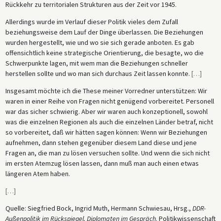
Rückkehr zu territorialen Strukturen aus der Zeit vor 1945.
Allerdings wurde im Verlauf dieser Politik vieles dem Zufall
beziehungsweise dem Lauf der Dinge überlassen. Die Beziehungen
wurden hergestellt, wie und wo sie sich gerade anboten. Es gab
offensichtlich keine strategische Orientierung, die besagte, wo die
Schwerpunkte lagen, mit wem man die Beziehungen schneller
herstellen sollte und wo man sich durchaus Zeit lassen konnte.
[
…
]
Insgesamt möchte ich die These meiner Vorredner unterstützen: Wir
waren in einer Reihe von Fragen nicht genügend vorbereitet. Personell
war das sicher schwierig. Aber wir waren auch konzeptionell, sowohl
was die einzelnen Regionen als auch die einzelnen Länder betraf, nicht
so vorbereitet, daß wir hätten sagen können: Wenn wir Beziehungen
aufnehmen, dann stehen gegenüber diesem Land diese und jene
Fragen an, die man zu lösen versuchen sollte. Und wenn die sich nicht
im ersten Atemzug lösen lassen, dann muß man auch einen etwas
längeren Atem haben.
[
…
]
Quelle: Siegfried Bock, Ingrid Muth, Hermann Schwiesau, Hrsg.,
DDR-
Außenpolitik im Rückspiegel. Diplomaten im Gespräch
. Politikwissenschaft