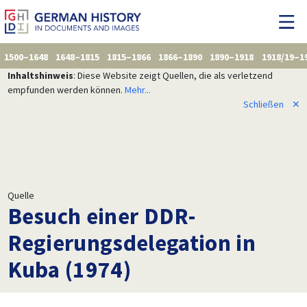
1500–1648
1648–1815
1815–1866
1866–1890
1890–1918
1918/19–1
Inhaltshinweis
: Diese Website zeigt Quellen, die als verletzend
empfunden werden können.
Mehr...
Schließen
✕
Quelle
Besuch einer DDR-
Regierungsdelegation in
Kuba (1974)