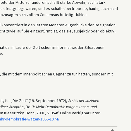
ite der Mitte zur anderen schafft starke Abwehr, auch stark
s festgelegt waren, und es schafft übertriebene, häufig auch nicht
ozusagen sich voll am Consensus beteiligt fühlen.
d konzentriert in den letzten Monaten Augenblicke der Resignation
ht zuviel auf Sie eingestürmt ist, das sie, subjektiv oder objektiv,
 hat es im Laufe der Zeit schon immer mal wieder Situationen
e.
 die mit dem innenpolitischen Gegner zu tun hatten, sondern mit
, für „Die Zeit“ (19. September 1972),
Archiv der sozialen
rliner Ausgabe
, Bd. 7:
Mehr Demokratie wagen. Innen- und
n Kieseritzky. Bonn, 2001, S. 354f. Online verfügbar unter:
/mehr-demokratie-wagen-1966-1974/