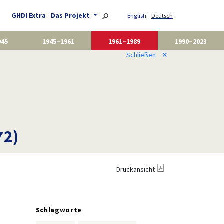
GHDI Extra
Das Projekt
English
Deutsch
945
1945–1961
1961–1989
1990–2023
Schließen
✕
72)
Druckansicht
Schlagworte