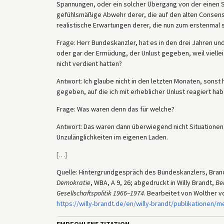
Spannungen, oder ein solcher Übergang von der einen Se
gefühlsmäßige Abwehr derer, die auf den alten Consensu
realistische Erwartungen derer, die nun zum erstenmal s
Frage: Herr Bundeskanzler, hat es in den drei Jahren un
oder gar der Ermüdung, der Unlust gegeben, weil vielleic
nicht verdient hatten?
Antwort: Ich glaube nicht in den letzten Monaten, sonst
gegeben, auf die ich mit erheblicher Unlust reagiert hab
Frage: Was waren denn das für welche?
Antwort: Das waren dann überwiegend nicht Situationen,
Unzulänglichkeiten im eigenen Laden.
[
…
]
Quelle: Hintergrundgespräch des Bundeskanzlers, Brandt
Demokratie
, WBA, A 9, 26; abgedruckt in Willy Brandt,
Be
Gesellschaftspolitik 1966–1974
. Bearbeitet von Wolther vo
https://willy-brandt.de/en/willy-brandt/publikationen
EMPFOHLENE ZITATION