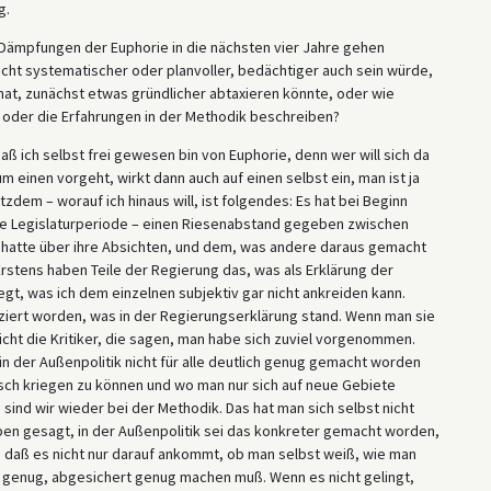
g.
Dämpfungen der Euphorie in die nächsten vier Jahre gehen
cht systematischer oder planvoller, bedächtiger auch sein würde,
hat, zunächst etwas gründlicher abtaxieren könnte, oder wie
oder die Erfahrungen in der Methodik beschreiben?
aß ich selbst frei gewesen bin von Euphorie, denn wer will sich da
 einen vorgeht, wirkt dann auch auf einen selbst ein, man ist ja
zdem – worauf ich hinaus will, ist folgendes: Es hat bei Beginn
ese Legislaturperiode – einen Riesenabstand gegeben zwischen
 hatte über ihre Absichten, und dem, was andere daraus gemacht
Erstens haben Teile der Regierung das, was als Erklärung der
gt, was ich dem einzelnen subjektiv gar nicht ankreiden kann.
apaziert worden, was in der Regierungserklärung stand. Wenn man sie
nicht die Kritiker, die sagen, man habe sich zuviel vorgenommen.
 in der Außenpolitik nicht für alle deutlich genug gemacht worden
Tisch kriegen zu können und wo man nur sich auf neue Gebiete
sind wir wieder bei der Methodik. Das hat man sich selbst nicht
eben gesagt, in der Außenpolitik sei das konkreter gemacht worden,
g, daß es nicht nur darauf ankommt, ob man selbst weiß, wie man
e genug, abgesichert genug machen muß. Wenn es nicht gelingt,