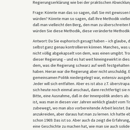
Regierungserklärung wie bei der praktischen Abwicklun
Frage: Könnte man das so sagen, daß Sie mit gewissen 
würden? Könnte man so sagen, daß Ihre Methodik viellei
daß man vielleicht den Berg, den man zu überschreiten 
würden Sie diese Methodik, diese veränderte Methodik 
Antwort: Da Sie euphorisch gesagt haben – ich glaube, d
selbst ganz genau kontrollieren können. Manches, was um
nicht völlig abgekapselt von dem, was einen umgibt. Trot
dieser Regierung – und es hat weit hineingewirkt in di
dem, was die Regierung schwarz auf weiß festgehalten
haben. Hieran war die Regierung aber nicht unschuldig. 
gemeinsamen Politik niedergelegt war, extensiv ausgele
Jeder will sich entfalten. Aber es ist also z.T. überstr
sich heute noch einmal anschaut, dann rechtfertigt sie 
Bitte, eine Ausnahme, daß in der Innenpolitik anders als
ist, was man in diesen vier Jahren wirklich glaubt vom 
zubewegt, wo man also vorbereitende Arbeit leistet. Da 
anzukreiden, aber daraus hat man zu lernen. Ich hatte 
schon 1969. Das ist so. Aber auch da zeigt die Erfahrun
eine Geschichte zu machen hat, wie man sie auch solid