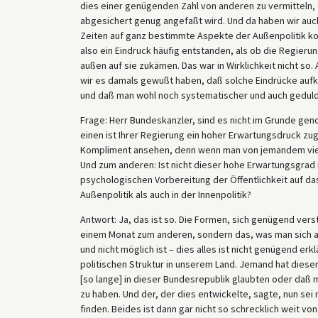
dies einer genügenden Zahl von anderen zu vermitteln, da
abgesichert genug angefaßt wird. Und da haben wir auch
Zeiten auf ganz bestimmte Aspekte der Außenpolitik konz
also ein Eindruck häufig entstanden, als ob die Regierun
außen auf sie zukämen. Das war in Wirklichkeit nicht so
wir es damals gewußt haben, daß solche Eindrücke auf
und daß man wohl noch systematischer und auch geduld
Frage: Herr Bundeskanzler, sind es nicht im Grunde ge
einen ist Ihrer Regierung ein hoher Erwartungsdruck zu
Kompliment ansehen, denn wenn man von jemandem viel er
Und zum anderen: Ist nicht dieser hohe Erwartungsgrad 
psychologischen Vorbereitung der Öffentlichkeit auf das
Außenpolitik als auch in der Innenpolitik?
Antwort: Ja, das ist so. Die Formen, sich genügend verst
einem Monat zum anderen, sondern das, was man sich a
und nicht möglich ist – dies alles ist nicht genügend er
politischen Struktur in unserem Land. Jemand hat diese
[so lange] in dieser Bundesrepublik glaubten oder daß 
zu haben. Und der, der dies entwickelte, sagte, nun sei 
finden. Beides ist dann gar nicht so schrecklich weit vo