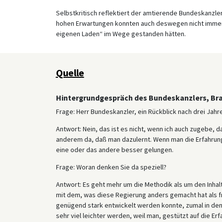
Selbstkritisch reflektiert der amtierende Bundeskanzler
hohen Erwartungen konnten auch deswegen nicht immer 
eigenen Laden“ im Wege gestanden hätten.
Quelle
Hintergrundgespräch des Bundeskanzlers, Bran
Frage: Herr Bundeskanzler, ein Rückblick nach drei Jahren
Antwort: Nein, das ist es nicht, wenn ich auch zugebe, d
anderem da, daß man dazulernt. Wenn man die Erfahrung
eine oder das andere besser gelungen.
Frage: Woran denken Sie da speziell?
Antwort: Es geht mehr um die Methodik als um den Inhalt 
mit dem, was diese Regierung anders gemacht hat als fr
genügend stark entwickelt werden konnte, zumal in den 
sehr viel leichter werden, weil man, gestützt auf die E