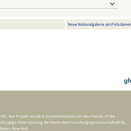
Neue Nationalgalerie am Potsdamer P
n DC
. Das Projekt wurde in Zusammenarbeit mit den
Friends of the
roßzügige Unterstützung der
Deutschen Forschungsgemeinschaft (DFG)
,
ation, New York
.