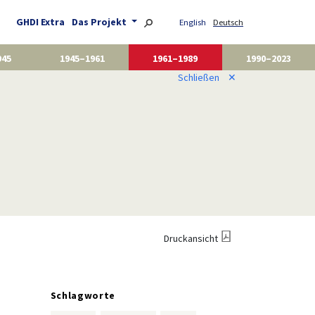
GHDI Extra
Das Projekt
English
Deutsch
945
1945–1961
1961–1989
1990–2023
Schließen
✕
Druckansicht
Schlagworte