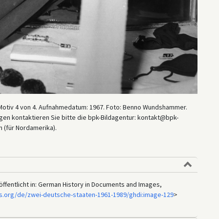
Motiv 4 von 4. Aufnahmedatum: 1967. Foto: Benno Wundshammer.
en kontaktieren Sie bitte die bpk-Bildagentur: kontakt@bpk-
 (für Nordamerika).
ffentlicht in: German History in Documents and Images,
s.org/de/zwei-deutsche-staaten-1961-1989/ghdi:image-129
>