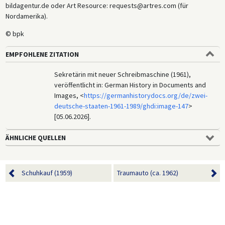
bildagentur.de oder Art Resource: requests@artres.com (für
Nordamerika).
© bpk
EMPFOHLENE ZITATION
Sekretärin mit neuer Schreibmaschine (1961),
veröffentlicht in: German History in Documents and
Images, <
https://germanhistorydocs.org/de/zwei-
deutsche-staaten-1961-1989/ghdi:image-147
>
[05.06.2026].
ÄHNLICHE QUELLEN
Schuhkauf (1959)
Traumauto (ca. 1962)