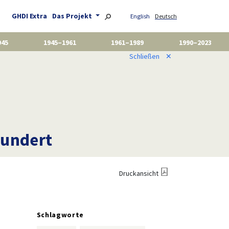
GHDI Extra
Das Projekt
English
Deutsch
945
1945–1961
1961–1989
1990–2023
Schließen
✕
hundert
Druckansicht
Schlagworte