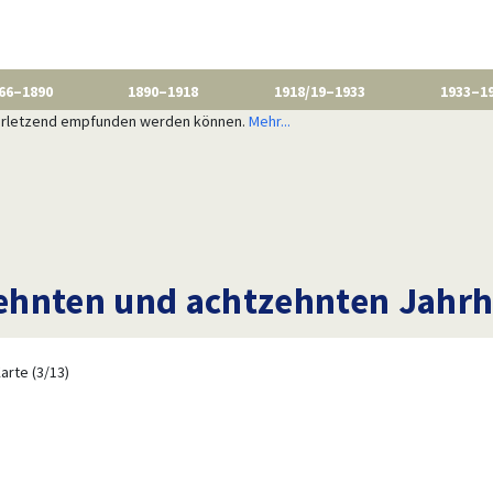
66–1890
1890–1918
1918/19–1933
1933–1
 verletzend empfunden werden können.
Mehr...
ehnten und achtzehnten Jahr
arte (3/13)