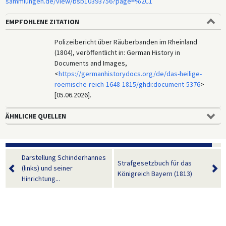
sammlungen.de/view/bsb10393756?page=%2C1
EMPFOHLENE ZITATION
Polizeibericht über Räuberbanden im Rheinland
(1804), veröffentlicht in: German History in
Documents and Images,
<
https://germanhistorydocs.org/de/das-heilige-
roemische-reich-1648-1815/ghdi:document-5376
>
[05.06.2026].
ÄHNLICHE QUELLEN
Darstellung Schinderhannes
Strafgesetzbuch für das
(links) und seiner
Königreich Bayern (1813)
Hinrichtung...