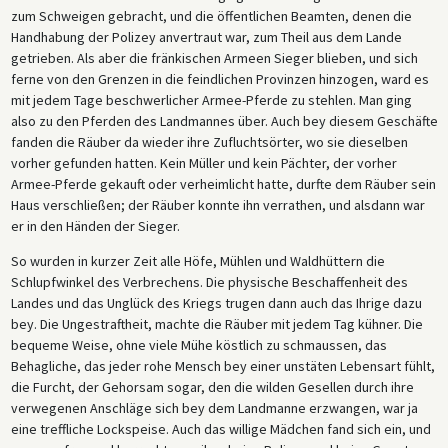
zum Schweigen gebracht, und die öffentlichen Beamten, denen die
Handhabung der Polizey anvertraut war, zum Theil aus dem Lande
getrieben. Als aber die fränkischen Armeen Sieger blieben, und sich
ferne von den Grenzen in die feindlichen Provinzen hinzogen, ward es
mit jedem Tage beschwerlicher Armee-Pferde zu stehlen. Man ging
also zu den Pferden des Landmannes über. Auch bey diesem Geschäfte
fanden die Räuber da wieder ihre Zufluchtsörter, wo sie dieselben
vorher gefunden hatten. Kein Müller und kein Pächter, der vorher
Armee-Pferde gekauft oder verheimlicht hatte, durfte dem Räuber sein
Haus verschließen; der Räuber konnte ihn verrathen, und alsdann war
er in den Händen der Sieger.
So wurden in kurzer Zeit alle Höfe, Mühlen und Waldhüttern die
Schlupfwinkel des Verbrechens. Die physische Beschaffenheit des
Landes und das Unglück des Kriegs trugen dann auch das Ihrige dazu
bey. Die Ungestraftheit, machte die Räuber mit jedem Tag kühner. Die
bequeme Weise, ohne viele Mühe köstlich zu schmaussen, das
Behagliche, das jeder rohe Mensch bey einer unstäten Lebensart fühlt,
die Furcht, der Gehorsam sogar, den die wilden Gesellen durch ihre
verwegenen Anschläge sich bey dem Landmanne erzwangen, war ja
eine treffliche Lockspeise. Auch das willige Mädchen fand sich ein, und