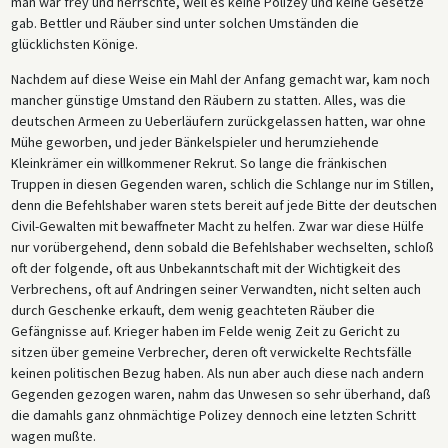
man war frey und herrschte, weil es keine Polizey und keine Gesetze
gab. Bettler und Räuber sind unter solchen Umständen die
glücklichsten Könige.
Nachdem auf diese Weise ein Mahl der Anfang gemacht war, kam noch
mancher günstige Umstand den Räubern zu statten. Alles, was die
deutschen Armeen zu Ueberläufern zurückgelassen hatten, war ohne
Mühe geworben, und jeder Bänkelspieler und herumziehende
Kleinkrämer ein willkommener Rekrut. So lange die fränkischen
Truppen in diesen Gegenden waren, schlich die Schlange nur im Stillen,
denn die Befehlshaber waren stets bereit auf jede Bitte der deutschen
Civil-Gewalten mit bewaffneter Macht zu helfen. Zwar war diese Hülfe
nur vorübergehend, denn sobald die Befehlshaber wechselten, schloß
oft der folgende, oft aus Unbekanntschaft mit der Wichtigkeit des
Verbrechens, oft auf Andringen seiner Verwandten, nicht selten auch
durch Geschenke erkauft, dem wenig geachteten Räuber die
Gefängnisse auf. Krieger haben im Felde wenig Zeit zu Gericht zu
sitzen über gemeine Verbrecher, deren oft verwickelte Rechtsfälle
keinen politischen Bezug haben. Als nun aber auch diese nach andern
Gegenden gezogen waren, nahm das Unwesen so sehr überhand, daß
die damahls ganz ohnmächtige Polizey dennoch eine letzten Schritt
wagen mußte.