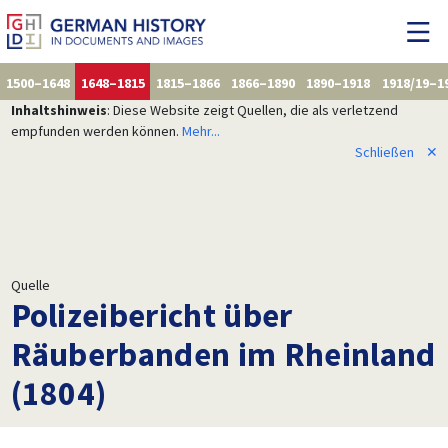
1500–1648
1648–1815
1815–1866
1866–1890
1890–1918
1918/19–1
Inhaltshinweis
: Diese Website zeigt Quellen, die als verletzend
empfunden werden können.
Mehr...
Schließen
✕
Quelle
Polizeibericht über
Räuberbanden im Rheinland
(1804)