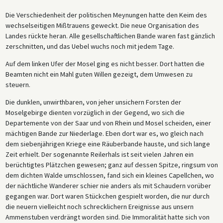
Die Verschiedenheit der politischen Meynungen hatte den Keim des
wechselseitigen Mißtrauens geweckt. Die neue Organisation des
Landes rückte heran. Alle gesellschaftlichen Bande waren fast gänzlich
zerschnitten, und das Uebel wuchs noch mit jedem Tage.
Auf dem linken Ufer der Mosel ging es nicht besser. Dort hatten die
Beamten nicht ein Mahl guten Willen gezeigt, dem Umwesen zu
steuern.
Die dunklen, unwirthbaren, von jeher unsichern Forsten der
Moselgebirge dienten vorzüglich in der Gegend, wo sich die
Departemente von der Saar und von Rhein und Mosel scheiden, einer
mächtigen Bande zur Niederlage. Eben dort war es, wo gleich nach
dem siebenjährigen Kriege eine Räuberbande hauste, und sich lange
Zeit erhielt. Der sogenannte Reilerhals ist seit vielen Jahren ein
berüchtigtes Plätzchen gewesen; ganz auf dessen Spitze, ringsum von
dem dichten Walde umschlossen, fand sich ein kleines Capellchen, wo
der nächtliche Wanderer schier nie anders als mit Schaudern vorüber
gegangen war. Dort waren Stückchen gespielt worden, die nur durch
die neuern vielleicht noch schrecklichern Ereignisse aus unsern
Ammenstuben verdrängt worden sind. Die Immoralität hatte sich von