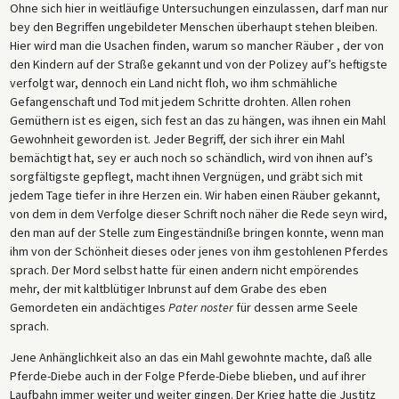
Ohne sich hier in weitläufige Untersuchungen einzulassen, darf man nur
bey den Begriffen ungebildeter Menschen überhaupt stehen bleiben.
Hier wird man die Usachen finden, warum so mancher Räuber , der von
den Kindern auf der Straße gekannt und von der Polizey auf’s heftigste
verfolgt war, dennoch ein Land nicht floh, wo ihm schmähliche
Gefangenschaft und Tod mit jedem Schritte drohten. Allen rohen
Gemüthern ist es eigen, sich fest an das zu hängen, was ihnen ein Mahl
Gewohnheit geworden ist. Jeder Begriff, der sich ihrer ein Mahl
bemächtigt hat, sey er auch noch so schändlich, wird von ihnen auf’s
sorgfältigste gepflegt, macht ihnen Vergnügen, und gräbt sich mit
jedem Tage tiefer in ihre Herzen ein. Wir haben einen Räuber gekannt,
von dem in dem Verfolge dieser Schrift noch näher die Rede seyn wird,
den man auf der Stelle zum Eingeständniße bringen konnte, wenn man
ihm von der Schönheit dieses oder jenes von ihm gestohlenen Pferdes
sprach. Der Mord selbst hatte für einen andern nicht empörendes
mehr, der mit kaltblütiger Inbrunst auf dem Grabe des eben
Gemordeten ein andächtiges
Pater noster
für dessen arme Seele
sprach.
Jene Anhänglichkeit also an das ein Mahl gewohnte machte, daß alle
Pferde-Diebe auch in der Folge Pferde-Diebe blieben, und auf ihrer
Laufbahn immer weiter und weiter gingen. Der Krieg hatte die Justitz