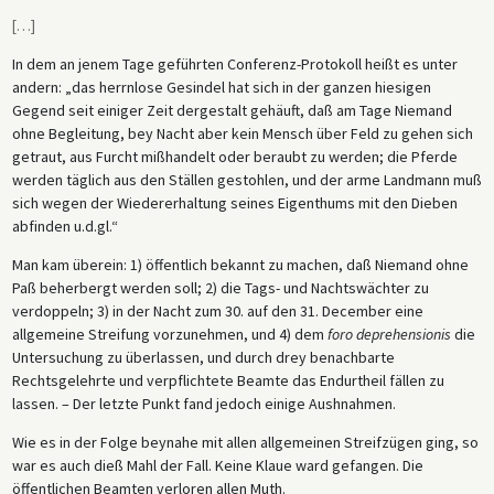
[
…
]
In dem an jenem Tage geführten Conferenz-Protokoll heißt es unter
andern: „das herrnlose Gesindel hat sich in der ganzen hiesigen
Gegend seit einiger Zeit dergestalt gehäuft, daß am Tage Niemand
ohne Begleitung, bey Nacht aber kein Mensch über Feld zu gehen sich
getraut, aus Furcht mißhandelt oder beraubt zu werden; die Pferde
werden täglich aus den Ställen gestohlen, und der arme Landmann muß
sich wegen der Wiedererhaltung seines Eigenthums mit den Dieben
abfinden u.d.gl.“
Man kam überein: 1) öffentlich bekannt zu machen, daß Niemand ohne
Paß beherbergt werden soll; 2) die Tags- und Nachtswächter zu
verdoppeln; 3) in der Nacht zum 30. auf den 31. December eine
allgemeine Streifung vorzunehmen, und 4) dem
foro deprehensionis
die
Untersuchung zu überlassen, und durch drey benachbarte
Rechtsgelehrte und verpflichtete Beamte das Endurtheil fällen zu
lassen. – Der letzte Punkt fand jedoch einige Aushnahmen.
Wie es in der Folge beynahe mit allen allgemeinen Streifzügen ging, so
war es auch dieß Mahl der Fall. Keine Klaue ward gefangen. Die
öffentlichen Beamten verloren allen Muth.