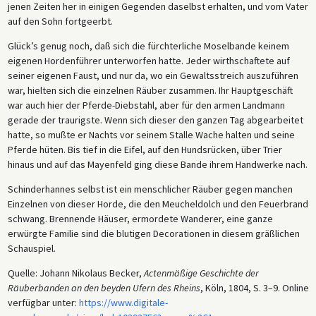
jenen Zeiten her in einigen Gegenden daselbst erhalten, und vom Vater
auf den Sohn fortgeerbt.
Glück’s genug noch, daß sich die fürchterliche Moselbande keinem
eigenen Hordenführer unterworfen hatte. Jeder wirthschaftete auf
seiner eigenen Faust, und nur da, wo ein Gewaltsstreich auszuführen
war, hielten sich die einzelnen Räuber zusammen. Ihr Hauptgeschäft
war auch hier der Pferde-Diebstahl, aber für den armen Landmann
gerade der traurigste. Wenn sich dieser den ganzen Tag abgearbeitet
hatte, so mußte er Nachts vor seinem Stalle Wache halten und seine
Pferde hüten. Bis tief in die Eifel, auf den Hundsrücken, über Trier
hinaus und auf das Mayenfeld ging diese Bande ihrem Handwerke nach.
Schinderhannes selbst ist ein menschlicher Räuber gegen manchen
Einzelnen von dieser Horde, die den Meucheldolch und den Feuerbrand
schwang. Brennende Häuser, ermordete Wanderer, eine ganze
erwürgte Familie sind die blutigen Decorationen in diesem gräßlichen
Schauspiel.
Quelle: Johann Nikolaus Becker,
Actenmäßige Geschichte der
Räuberbanden an den beyden Ufern des Rheins
, Köln, 1804, S. 3–9. Online
verfügbar unter:
https://www.digitale-