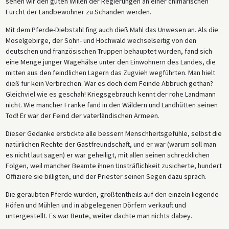
sehen wir den guten Willen der Regierungen an einer chimärischen
Furcht der Landbewohner zu Schanden werden.
Mit dem Pferde-Diebstahl fing auch dieß Mahl das Unwesen an. Als die
Moselgebirge, der Sohn- und Hochwald wechselseitig von den
deutschen und französischen Truppen behauptet wurden, fand sich
eine Menge junger Wagehälse unter den Einwohnern des Landes, die
mitten aus den feindlichen Lagern das Zugvieh wegführten. Man hielt
dieß für kein Verbrechen. War es doch dem Feinde Abbruch gethan?
Gleichviel wie es geschah! Kriegsgebrauch kennt der rohe Landmann
nicht. Wie mancher Franke fand in den Wäldern und Landhütten seinen
Tod! Er war der Feind der vaterländischen Armeen.
Dieser Gedanke erstickte alle bessern Menschheitsgefühle, selbst die
natürlichen Rechte der Gastfreundschaft, und er war (warum soll man
es nicht laut sagen) er war geheiligt, mit allen seinen schrecklichen
Folgen, weil mancher Beamte ihnen Unsträflichkeit zusicherte, hundert
Offiziere sie billigten, und der Priester seinen Segen dazu sprach.
Die geraubten Pferde wurden, größtentheils auf den einzeln liegende
Höfen und Mühlen und in abgelegenen Dörfern verkauft und
untergestellt. Es war Beute, weiter dachte man nichts dabey.