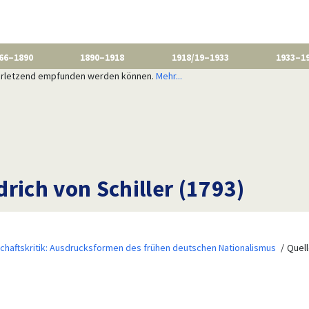
66–1890
1890–1918
1918/19–1933
1933–1
 verletzend empfunden werden können.
Mehr...
rich von Schiller (1793)
schaftskritik: Ausdrucksformen des frühen deutschen Nationalismus
Quell