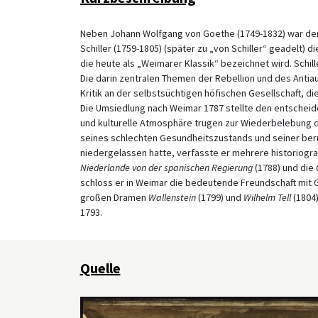
Neben Johann Wolfgang von Goethe (1749-1832) war der d
Schiller (1759-1805) (später zu „von Schiller“ geadelt) d
die heute als „Weimarer Klassik“ bezeichnet wird. Schil
Die darin zentralen Themen der Rebellion und des Antia
Kritik an der selbstsüchtigen höfischen Gesellschaft, d
Die Umsiedlung nach Weimar 1787 stellte den entscheid
und kulturelle Atmosphäre trugen zur Wiederbelebung der
seines schlechten Gesundheitszustands und seiner beruf
niedergelassen hatte, verfasste er mehrere historiogr
Niederlande von der spanischen Regierung
(1788) und die
schloss er in Weimar die bedeutende Freundschaft mit 
großen Dramen
Wallenstein
(1799) und
Wilhelm Tell
(1804)
1793.
Quelle