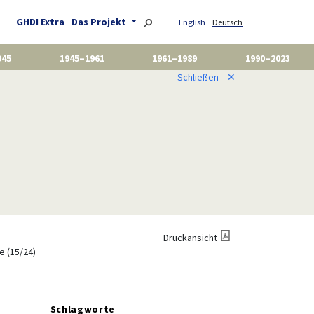
GHDI Extra
Das Projekt
English
Deutsch
945
1945–1961
1961–1989
1990–2023
Schließen
✕
Druckansicht
e (15/24)
Schlagworte