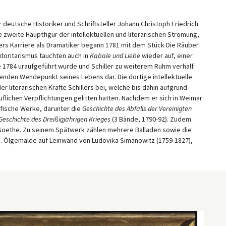
eutsche Historiker und Schriftsteller Johann Christoph Friedrich
ie zweite Hauptfigur der intellektuellen und literarischen Strömung,
lers Karriere als Dramatiker begann 1781 mit dem Stück Die Räuber.
utoritarismus tauchten auch in
Kabale und Liebe
wieder auf, einer
ie 1784 uraufgeführt wurde und Schiller zu weiterem Ruhm verhalf.
enden Wendepunkt seines Lebens dar. Die dortige intellektuelle
 literarischen Kräfte Schillers bei, welche bis dahin aufgrund
lichen Verpflichtungen gelitten hatten. Nachdem er sich in Weimar
afische Werke, darunter die
Geschichte des Abfalls der Vereinigten
Geschichte des Dreißigjährigen Krieges
(3 Bände, 1790-92). Zudem
Goethe. Zu seinem Spätwerk zählen mehrere Balladen sowie die
. Ölgemälde auf Leinwand von Ludovika Simanowitz (1759-1827),