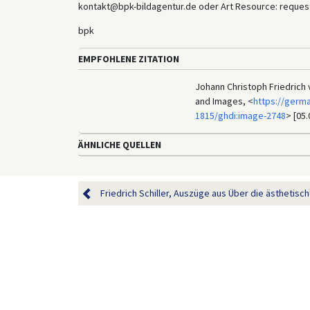
kontakt@bpk-bildagentur.de oder Art Resource: reques
bpk
EMPFOHLENE ZITATION
Johann Christoph Friedrich v
and Images, <
https://germa
1815/ghdi:image-2748
> [05.
ÄHNLICHE QUELLEN
Friedrich Schiller, Auszüge aus Über die ästhetische