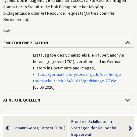
Quelle: bpk-Bildagentur, Bildnummer 10000582. Für Rechteanfragen
kontaktieren Sie bitte die bpk-Bildagentur: kontakt@bpk-
bildagentur.de oder Art Resource: requests@artres.com (für
Nordamerika).
bpk
EMPFOHLENE ZITATION
Erstausgabe des Schauspiels Die Räuber, anonym
herausgegeben (1781), veröffentlicht in: German
History in Documents and Images,
<
https://germanhistorydocs.org/de/das-heilige-
roemische-reich-1648-1815/ghdi:image-2739
>
[05.06.2026].
ÄHNLICHE QUELLEN
Friedrich Schiller beim
Johann Georg Forster (1781)
Vortragen der Räuber im
Bopserwal...