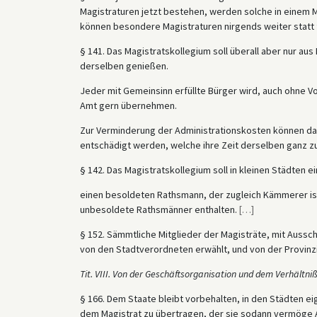
Magistraturen jetzt bestehen, werden solche in einem Ma
können besondere Magistraturen nirgends weiter statt 
§ 141. Das Magistratskollegium soll überall aber nur au
derselben genießen.
Jeder mit Gemeinsinn erfüllte Bürger wird, auch ohne Vo
Amt gern übernehmen.
Zur Verminderung der Administrationskosten können dah
entschädigt werden, welche ihre Zeit derselben ganz 
§ 142. Das Magistratskollegium soll in kleinen Städten 
einen besoldeten Rathsmann, der zugleich Kämmerer is
unbesoldete Rathsmänner enthalten.
[
…
]
§ 152. Sämmtliche Mitglieder der Magisträte, mit Aus
von den Stadtverordneten erwählt, und von der Provinz
Tit. VIII. Von der Geschäftsorganisation und dem Verhältn
§ 166. Dem Staate bleibt vorbehalten, in den Städten e
dem Magistrat zu übertragen, der sie sodann vermöge A