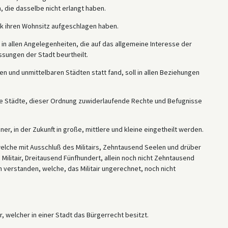
 die dasselbe nicht erlangt haben.
rk ihren Wohnsitz aufgeschlagen haben.
in allen Angelegenheiten, die auf das allgemeine Interesse der
sungen der Stadt beurtheilt.
en und unmittelbaren Städten statt fand, soll in allen Beziehungen
are Städte, dieser Ordnung zuwiderlaufende Rechte und Befugnisse
er, in der Zukunft in große, mittlere und kleine eingetheilt werden.
elche mit Ausschluß des Militairs, Zehntausend Seelen und drüber
Militair, Dreitausend Fünfhundert, allein noch nicht Zehntausend
n verstanden, welche, das Militair ungerechnet, noch nicht
r, welcher in einer Stadt das Bürgerrecht besitzt.