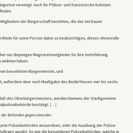
gistrat vereinigt. Auch für Pfälzer- und französische Kolonien
finden.
s Mitgliedern der Bürgerschaft bestehen, die das Vertrauen
rtheile für seine Person dabei zu beabsichtigen, dieses ehrenvolle
er nur diejenigen Magistratsmitglieder für ihre Amtsführung
zu widmen haben.
einen besoldeten Bürgermeister, und
t, außerdem aber nach Maaßgabe des Bedürfnisses vier bis sechs
schluß des Oberbürgermeisters, werden Namens der Stadtgemeine
ialpolizeibehörde bestätigt.
[
…
]
iß der Behörden gegen einander
.
igene Polizeibehörden anzuordnen, oder die Ausübung der Polizei
uftrags ausübt. So wie die besonderen Polizeibehörden, welche in