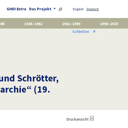
GHDI Extra
Das Projekt
English
Deutsch
945
1945–1961
1961–1989
1990–2023
Schließen
✕
 und Schrötter,
archie“ (19.
Druckansicht