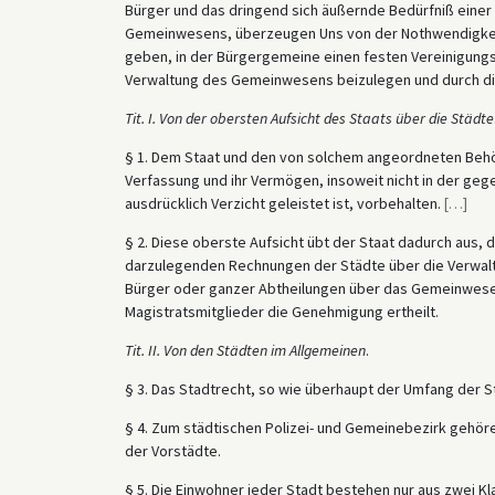
Bürger und das dringend sich äußernde Bedürfniß einer
Gemeinwesens, überzeugen Uns von der Nothwendigkeit
geben, in der Bürgergemeine einen festen Vereinigungs-P
Verwaltung des Gemeinwesens beizulegen und durch di
Tit. I. Von der obersten Aufsicht des Staats über die Städte
§ 1. Dem Staat und den von solchem angeordneten Behör
Verfassung und ihr Vermögen, insoweit nicht in der ge
ausdrücklich Verzicht geleistet ist, vorbehalten.
[
…
]
§ 2. Diese oberste Aufsicht übt der Staat dadurch aus, 
darzulegenden Rechnungen der Städte über die Verwal
Bürger oder ganzer Abtheilungen über das Gemeinwesen
Magistratsmitglieder die Genehmigung ertheilt.
Tit. II. Von den Städten im Allgemeinen
.
§ 3. Das Stadtrecht, so wie überhaupt der Umfang der St
§ 4. Zum städtischen Polizei- und Gemeinebezirk gehör
der Vorstädte.
§ 5. Die Einwohner jeder Stadt bestehen nur aus zwei 