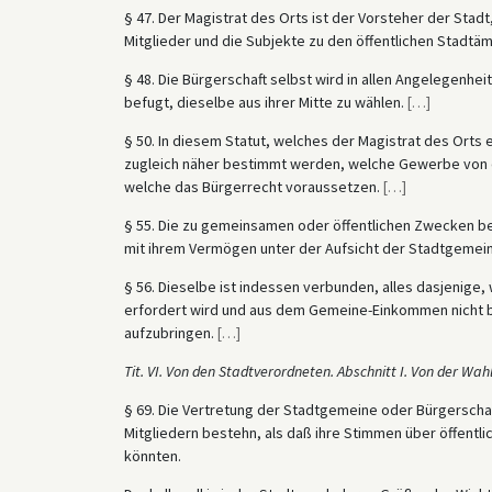
§ 47. Der Magistrat des Orts ist der Vorsteher der Stad
Mitglieder und die Subjekte zu den öffentlichen Stadtämt
§ 48. Die Bürgerschaft selbst wird in allen Angelegenh
befugt, dieselbe aus ihrer Mitte zu wählen.
[
…
]
§ 50. In diesem Statut, welches der Magistrat des Orts 
zugleich näher bestimmt werden, welche Gewerbe von 
welche das Bürgerrecht voraussetzen.
[
…
]
§ 55. Die zu gemeinsamen oder öffentlichen Zwecken be
mit ihrem Vermögen unter der Aufsicht der Stadtgemein
§ 56. Dieselbe ist indessen verbunden, alles dasjenige,
erfordert wird und aus dem Gemeine-Einkommen nicht be
aufzubringen.
[
…
]
Tit. VI. Von den Stadtverordneten.
Abschnitt I. Von der Wa
§ 69. Die Vertretung der Stadtgemeine oder Bürgerschaf
Mitgliedern bestehn, als daß ihre Stimmen über öffent
könnten.