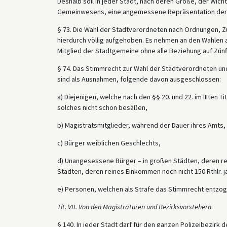
Deshalb soll in jeder Stadt, nach deren Größe, der Wi
Gemeinwesens, eine angemessene Repräsentation der B
§ 73. Die Wahl der Stadtverordneten nach Ordnungen, Z
hierdurch völlig aufgehoben. Es nehmen an den Wahlen al
Mitglied der Stadtgemeine ohne alle Beziehung auf Zünf
§ 74. Das Stimmrecht zur Wahl der Stadtverordneten und
sind als Ausnahmen, folgende davon ausgeschlossen:
a) Diejenigen, welche nach den §§ 20. und 22. im IIIten 
solches nicht schon besäßen,
b) Magistratsmitglieder, während der Dauer ihres Amts,
c) Bürger weiblichen Geschlechts,
d) Unangesessene Bürger – in großen Städten, deren rein
Städten, deren reines Einkommen noch nicht 150 Rthlr. jä
e) Personen, welchen als Strafe das Stimmrecht entzog
Tit. VII. Von den Magistraturen und Bezirksvorstehern
.
§ 140. In jeder Stadt darf für den ganzen Polizeibezirk 