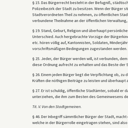
§ 15. Das Bürgerrecht besteht in der Befugniß, städtis
Polizeibezirk der Stadt zu besitzen. Wenn der Bürger sti
Stadtverordneten Theil zu nehmen, zu öffentlichen Stad
verbundene Theilnahme an der öffentlichen Verwaltung,
§ 19. Stand, Geburt, Religion und überhaupt persönlic
Unterschied. Auch hergebrachte Vorzüge der Bürgerkin
etc. hören völlig auf, Kantonnisten, Soldaten, Minderjä
vorschriftsmäßigen Bedingungen zugestanden werden.
§ 25. Jeder, der Bürger werden will, ist verbunden, dem
diese Ordnung aufrecht zu erhalten und das Beste der S
§ 26. Einem jeden Bürger liegt die Verpflichtung ob, z
Kräften die nöthigen Beiträge zu leisten und überhaupt a
§ 27. Er ist schuldig, öffentliche Stadtämter, sobald er
unterziehen, die ihm zum Besten des Gemeinwesens d
Tit. V. Von den Stadtgemeinen
.
§ 46. Der Inbegriff sämmtlicher Bürger der Stadt, macht
welche in der Bürgerrolle eingetragen stehen, sind also