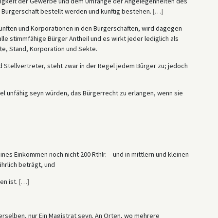
chtigkeit der Gewerbe und dem Umfange der Angelegenheiten des
ürgerschaft bestellt werden und künftig bestehen.
[
…
]
ünften und Korporationen in den Bürgerschaften, wird dagegen
le stimmfähige Bürger Antheil und es wirkt jeder lediglich als
te, Stand, Korporation und Sekte.
 Stellvertreter, steht zwar in der Regel jedem Bürger zu; jedoch
Titel unfähig seyn würden, das Bürgerrecht zu erlangen, wenn sie
es Einkommen noch nicht 200 Rthlr. – und in mittlern und kleinen
hrlich beträgt, und
en ist.
[
…
]
derselben, nur Ein Magistrat seyn. An Orten, wo mehrere