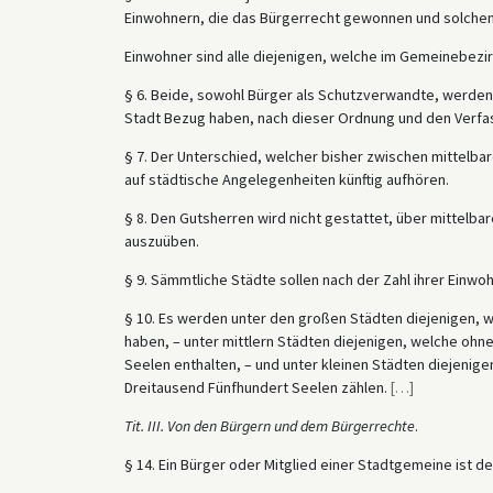
Einwohnern, die das Bürgerrecht gewonnen und solchen,
Einwohner sind alle diejenigen, welche im Gemeinebezi
§ 6. Beide, sowohl Bürger als Schutzverwandte, werden 
Stadt Bezug haben, nach dieser Ordnung und den Verfas
§ 7. Der Unterschied, welcher bisher zwischen mittelbar
auf städtische Angelegenheiten künftig aufhören.
§ 8. Den Gutsherren wird nicht gestattet, über mittelb
auszuüben.
§ 9. Sämmtliche Städte sollen nach der Zahl ihrer Einwohn
§ 10. Es werden unter den großen Städten diejenigen, w
haben, – unter mittlern Städten diejenigen, welche ohne 
Seelen enthalten, – und unter kleinen Städten diejenige
Dreitausend Fünfhundert Seelen zählen.
[
…
]
Tit. III. Von den Bürgern und dem Bürgerrechte
.
§ 14. Ein Bürger oder Mitglied einer Stadtgemeine ist de