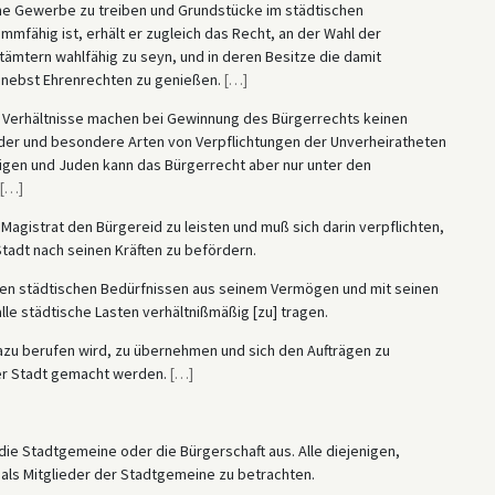
che Gewerbe zu treiben und Grundstücke im städtischen
mmfähig ist, erhält er zugleich das Recht, an der Wahl der
tämtern wahlfähig zu seyn, und in deren Besitze die damit
 nebst Ehrenrechten zu genießen.
[
…
]
he Verhältnisse machen bei Gewinnung des Bürgerrechts keinen
der und besondere Arten von Verpflichtungen der Unverheiratheten
hrigen und Juden kann das Bürgerrecht aber nur unter den
[
…
]
 Magistrat den Bürgereid zu leisten und muß sich darin verpflichten,
tadt nach seinen Kräften zu befördern.
u den städtischen Bedürfnissen aus seinem Vermögen und mit seinen
lle städtische Lasten verhältnißmäßig [zu] tragen.
 dazu berufen wird, zu übernehmen und sich den Aufträgen zu
er Stadt gemacht werden.
[
…
]
 die Stadtgemeine oder die Bürgerschaft aus. Alle diejenigen,
 als Mitglieder der Stadtgemeine zu betrachten.