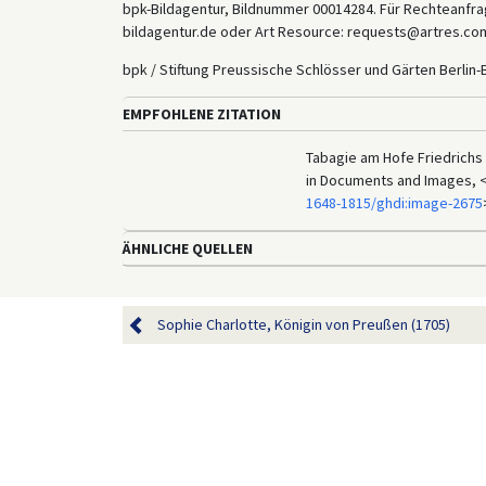
bpk-Bildagentur, Bildnummer 00014284. Für Rechteanfrag
bildagentur.de oder Art Resource: requests@artres.com
bpk / Stiftung Preussische Schlösser und Gärten Berlin
EMPFOHLENE ZITATION
Tabagie am Hofe Friedrichs I
in Documents and Images, 
1648-1815/ghdi:image-2675
ÄHNLICHE QUELLEN
Sophie Charlotte, Königin von Preußen (1705)