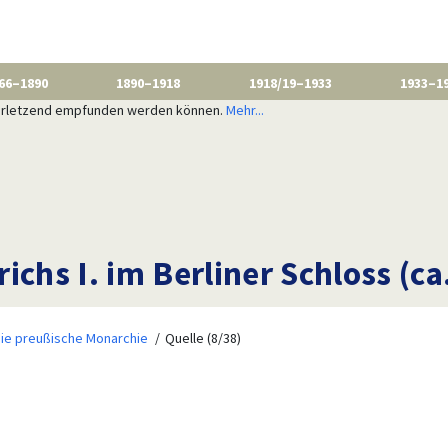
66–1890
1890–1918
1918/19–1933
1933–1
 verletzend empfunden werden können.
Mehr...
ichs I. im Berliner Schloss (ca
ie preußische Monarchie
Quelle (8/38)