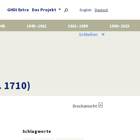
GHDI Extra
Das Projekt
English
Deutsch
945
1945–1961
1961–1989
1990–2023
Schließen
✕
. 1710)
Druckansicht
Schlagworte