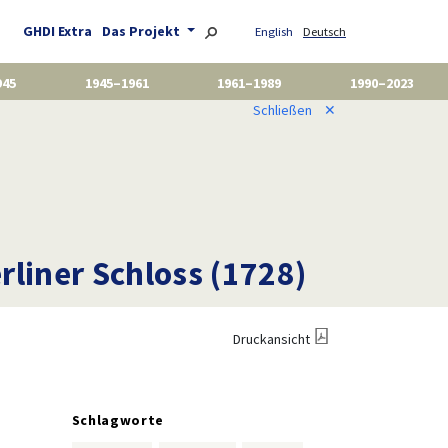
GHDI Extra
Das Projekt
English
Deutsch
945
1945–1961
1961–1989
1990–2023
Schließen
✕
rliner Schloss (1728)
Druckansicht
Schlagworte