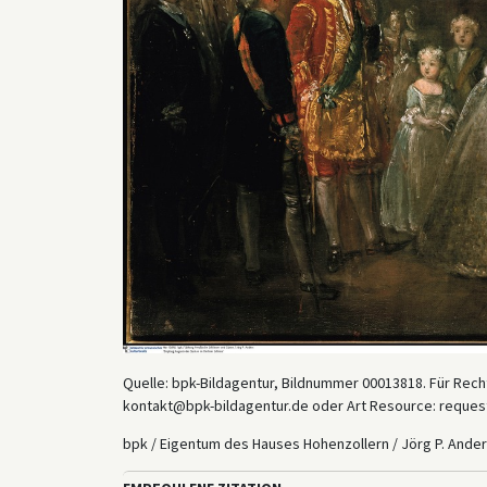
Quelle: bpk-Bildagentur, Bildnummer 00013818. Für Recht
kontakt@bpk-bildagentur.de oder Art Resource: reques
bpk / Eigentum des Hauses Hohenzollern / Jörg P. Ande