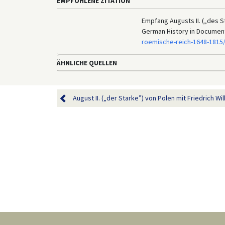
EMPFOHLENE ZITATION
Empfang Augusts II. („des St
German History in Documen
roemische-reich-1648-1815
ÄHNLICHE QUELLEN
August II. („der Starke”) von Polen mit Friedrich Wil