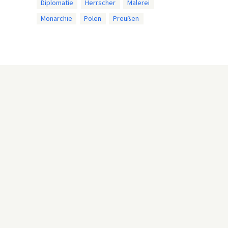
Diplomatie
Herrscher
Malerei
Monarchie
Polen
Preußen