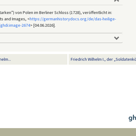
arken”) von Polen im Berliner Schloss (1728), veröffentlicht in:
ts and Images, <
https://germanhistorydocs.org/de/das-heilige-
/ghdi:image-2674
> [04.06.2026].
helm...
Friedrich Wilhelm I., der „Soldaten