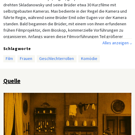
drehten Skladanowsky und seine Brüder etwa 30 Kurzfilme mit
selbstgebauten Kameras. Max bediente in der Regel die Kamera und
führte Regie, während seine Brüder Emil oder Eugen vor der Kamera
standen. Bald begannen die Brüder, mit einem von ihnen erfundenen
frühen Filmprojektor, dem Bioskop, kommerzielle Vorführungen zu
organisieren. Anfangs waren diese Filmvorführungen Teil größerer
Unterhaltungsrevuen mit verschiedenen Varieté-Darbietungen, bevor
Alles anzeigen ⌵
Schlagworte
Filmvorführungen zu einer eigenständigen Form der Unterhaltung
wurden.
Film
Frauen
Geschlechterrollen
Komödie
Quelle