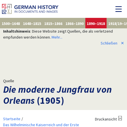
1500–1648
1648–1815
1815–1866
1866–1890
1890–1918
1918/19–1
Inhaltshinweis
: Diese Website zeigt Quellen, die als verletzend
empfunden werden können.
Mehr...
Schließen
✕
Quelle
Die moderne Jungfrau von
Orleans
(1905)
Startseite
Druckansicht
Das Wilhelminische Kaiserreich und der Erste