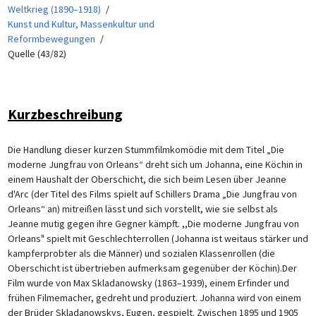
Weltkrieg (1890–1918)
Kunst und Kultur, Massenkultur und
Reformbewegungen
Quelle (43/82)
Kurzbeschreibung
Die Handlung dieser kurzen Stummfilmkomödie mit dem Titel „Die
moderne Jungfrau von Orleans“ dreht sich um Johanna, eine Köchin in
einem Haushalt der Oberschicht, die sich beim Lesen über Jeanne
d'Arc (der Titel des Films spielt auf Schillers Drama „Die Jungfrau von
Orleans“ an) mitreißen lässt und sich vorstellt, wie sie selbst als
Jeanne mutig gegen ihre Gegner kämpft. ,,Die moderne Jungfrau von
Orleans" spielt mit Geschlechterrollen (Johanna ist weitaus stärker und
kampferprobter als die Männer) und sozialen Klassenrollen (die
Oberschicht ist übertrieben aufmerksam gegenüber der Köchin).Der
Film wurde von Max Skladanowsky (1863–1939), einem Erfinder und
frühen Filmemacher, gedreht und produziert. Johanna wird von einem
der Brüder Skladanowskys, Eugen, gespielt. Zwischen 1895 und 1905