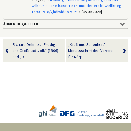
wilhelminische-kaiserreich-und-der-erste-weltkrieg-
1890-1918/ghdi:video-5160
> [05.06.2026].
ÄHNLICHE QUELLEN
Richard Dehmel, „Predigt
„Kraft und Schönheit”:
ans Großstadtvolk“ (1906)
Monatsschrift des Vereins
and „D...
für Körp...