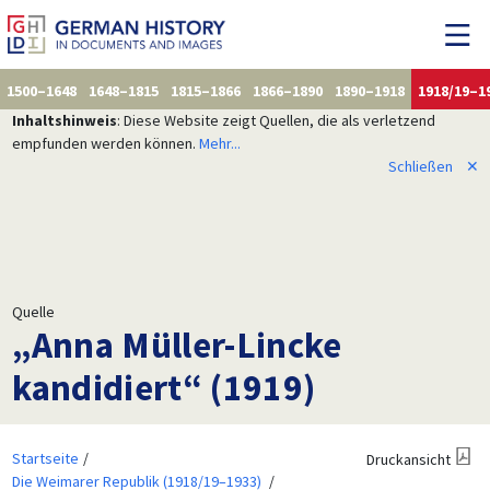
1500–1648
1648–1815
1815–1866
1866–1890
1890–1918
1918/19–1
Inhaltshinweis
: Diese Website zeigt Quellen, die als verletzend
empfunden werden können.
Mehr...
Schließen
✕
Quelle
„Anna Müller-Lincke
kandidiert“ (1919)
Startseite
Druckansicht
Die Weimarer Republik (1918/19–1933)