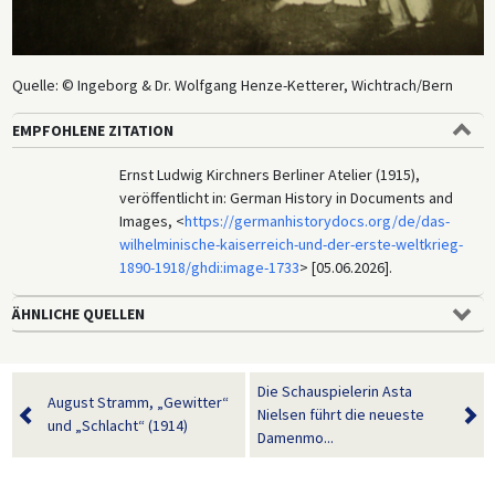
Quelle: © Ingeborg & Dr. Wolfgang Henze-Ketterer, Wichtrach/Bern
EMPFOHLENE ZITATION
Ernst Ludwig Kirchners Berliner Atelier (1915),
veröffentlicht in: German History in Documents and
Images, <
https://germanhistorydocs.org/de/das-
wilhelminische-kaiserreich-und-der-erste-weltkrieg-
1890-1918/ghdi:image-1733
> [05.06.2026].
ÄHNLICHE QUELLEN
Die Schauspielerin Asta
August Stramm, „Gewitter“
Nielsen führt die neueste
und „Schlacht“ (1914)
Damenmo...