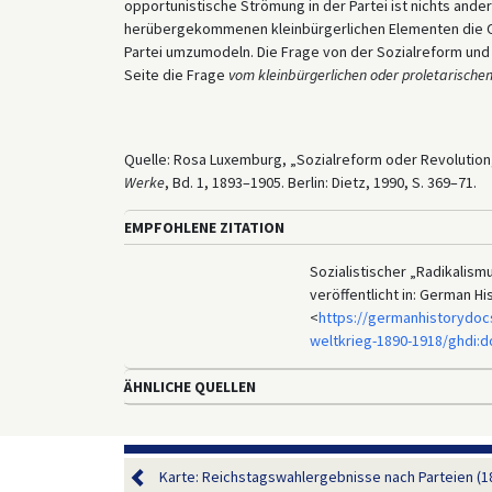
opportunistische Strömung in der Partei ist nichts ande
herübergekommenen kleinbürgerlichen Elementen die Obe
Partei umzumodeln. Die Frage von der Sozialreform und
Seite die Frage
vom kleinbürgerlichen oder proletarisch
Quelle: Rosa Luxemburg, „Sozialreform oder Revolution
Werke
, Bd. 1, 1893–1905. Berlin: Dietz, 1990, S. 369–71.
EMPFOHLENE ZITATION
Sozialistischer „Radikalism
veröffentlicht in: German H
<
https://germanhistorydocs
weltkrieg-1890-1918/ghdi:
ÄHNLICHE QUELLEN
Karte: Reichstagswahlergebnisse nach Parteien (1