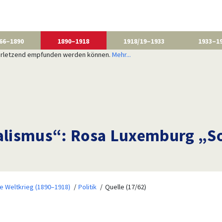
66–1890
1890–1918
1918/19–1933
1933–1
 verletzend empfunden werden können.
Mehr...
kalismus“: Rosa Luxemburg „S
te Weltkrieg (1890–1918)
Politik
Quelle (17/62)