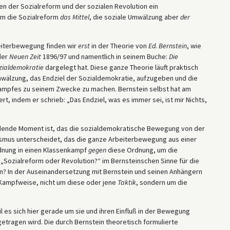
en der Sozialreform und der sozialen Revolution ein
um die Sozialreform
das Mittel
, die soziale Umwälzung aber
der
eiterbewegung finden wir
erst
in der Theorie von
Ed. Bernstein
, wie
 der
Neuen Zeit
1896/97 und namentlich in seinem Buche:
Die
zialdemokratie
dargelegt hat. Diese ganze Theorie läuft praktisch
 Umwälzung, das Endziel der Sozialdemokratie, aufzugeben und die
ampfes zu seinem Zwecke zu machen. Bernstein selbst hat am
t, indem er schrieb: „Das Endziel, was es immer sei, ist mir Nichts,
eidende Moment ist, das die sozialdemokratische Bewegung von der
ismus unterscheidet, das die ganze Arbeiterbewegung aus einer
rdnung in einen Klassenkampf
gegen
diese Ordnung, um die
„Sozialreform oder Revolution?“ im Bernsteinschen Sinne für die
in? In der Auseinandersetzung mit Bernstein und seinen Anhängern
ne Kampfweise, nicht um diese oder jene
Taktik
, sondern um die
il es sich hier gerade um sie und ihren Einfluß in der Bewegung
 getragen wird. Die durch Bernstein theoretisch formulierte