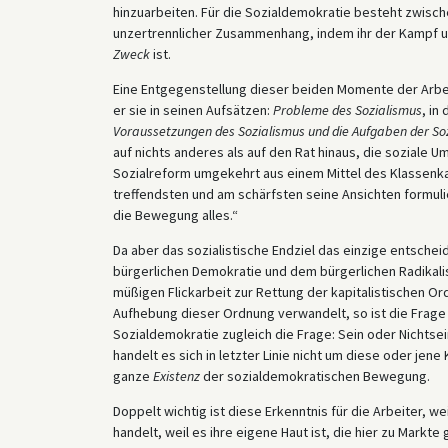
hinzuarbeiten. Für die Sozialdemokratie besteht zwisch
unzertrennlicher Zusammenhang, indem ihr der Kampf 
Zweck
ist.
Eine Entgegenstellung dieser beiden Momente der Arb
er sie in seinen Aufsätzen:
Probleme des Sozialismus
, in
Voraussetzungen des Sozialismus und die Aufgaben der So
auf nichts anderes als auf den Rat hinaus, die soziale
Sozialreform umgekehrt aus einem Mittel des Klassenk
treffendsten und am schärfsten seine Ansichten formulier
die Bewegung alles.“
Da aber das sozialistische Endziel das einzige entsch
bürgerlichen Demokratie und dem bürgerlichen Radikal
müßigen Flickarbeit zur Rettung der kapitalistischen O
Aufhebung dieser Ordnung verwandelt, so ist die Frage 
Sozialdemokratie zugleich die Frage: Sein oder Nichtse
handelt es sich in letzter Linie nicht um diese oder je
ganze
Existenz
der sozialdemokratischen Bewegung.
Doppelt wichtig ist diese Erkenntnis für die Arbeiter, we
handelt, weil es ihre eigene Haut ist, die hier zu Markte