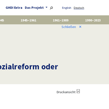
GHDI Extra
Das Projekt
English
Deutsch
945
1945–1961
1961–1989
1990–2023
Schließen
✕
ozialreform oder
Druckansicht