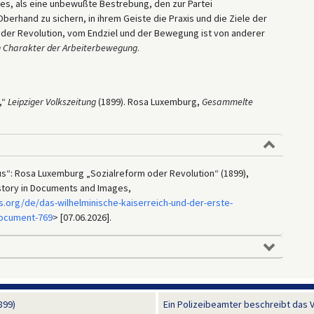
res, als eine unbewußte Bestrebung, den zur Partei
rhand zu sichern, in ihrem Geiste die Praxis und die Ziele der
 der Revolution, vom Endziel und der Bewegung ist von anderer
en Charakter der Arbeiterbewegung
.
,“
Leipziger Volkszeitung
(1899). Rosa Luxemburg,
Gesammelte
us“: Rosa Luxemburg „Sozialreform oder Revolution“ (1899),
istory in Documents and Images,
.org/de/das-wilhelminische-kaiserreich-und-der-erste-
document-769
> [07.06.2026].
899)
Ein Polizeibeamter beschreibt das V