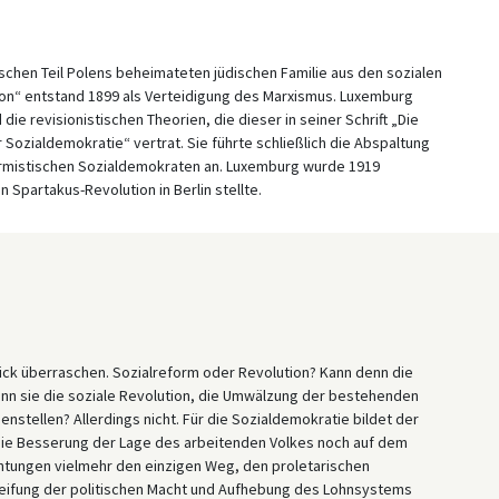
chen Teil Polens beheimateten jüdischen Familie aus den sozialen
tion“ entstand 1899 als Verteidigung des Marxismus. Luxemburg
die revisionistischen Theorien, die dieser in seiner Schrift „Die
ozialdemokratie“ vertrat. Sie führte schließlich die Abspaltung
formistischen Sozialdemokraten an. Luxemburg wurde 1919
 Spartakus-Revolution in Berlin stellte.
Blick überraschen. Sozialreform oder Revolution? Kann denn die
nn sie die soziale Revolution, die Umwälzung der bestehenden
enstellen? Allerdings nicht. Für die Sozialdemokratie bildet der
die Besserung der Lage des arbeitenden Volkes noch auf dem
tungen vielmehr den einzigen Weg, den proletarischen
greifung der politischen Macht und Aufhebung des Lohnsystems