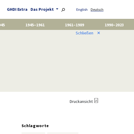
GHDI Extra
Das Projekt
English
Deutsch
945
1945–1961
1961–1989
1990–2023
Schließen
✕
Druckansicht
Schlagworte