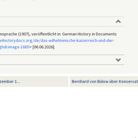
sprache (1907), veröffentlicht in: German History in Documents
nhistorydocs.org/de/das-wilhelminische-kaiserreich-und-der-
ghdi:image-1665
> [06.06.2026].
zember 1...
Bernhard von Bülow über Konservatis