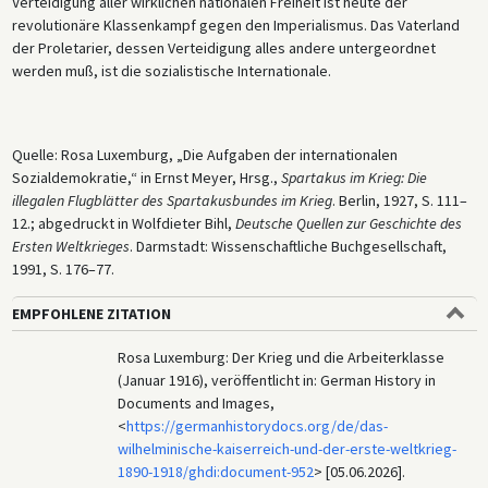
Verteidigung aller wirklichen nationalen Freiheit ist heute der
revolutionäre Klassenkampf gegen den Imperialismus. Das Vaterland
der Proletarier, dessen Verteidigung alles andere untergeordnet
werden muß, ist die sozialistische Internationale.
Quelle: Rosa Luxemburg, „Die Aufgaben der internationalen
Sozialdemokratie,“ in Ernst Meyer, Hrsg.,
Spartakus
im Krieg: Die
illegalen Flugblätter des Spartakusbundes im Krieg
. Berlin, 1927, S. 111–
12.; abgedruckt in Wolfdieter Bihl,
Deutsche
Quellen zur Geschichte des
Ersten Weltkrieges
. Darmstadt: Wissenschaftliche Buchgesellschaft,
1991, S. 176–77.
EMPFOHLENE ZITATION
Rosa Luxemburg: Der Krieg und die Arbeiterklasse
(Januar 1916), veröffentlicht in: German History in
Documents and Images,
<
https://germanhistorydocs.org/de/das-
wilhelminische-kaiserreich-und-der-erste-weltkrieg-
1890-1918/ghdi:document-952
> [05.06.2026].