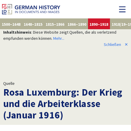
1500–1648
1648–1815
1815–1866
1866–1890
1890–1918
1918/19–1
Inhaltshinweis
: Diese Website zeigt Quellen, die als verletzend
empfunden werden können.
Mehr...
Schließen
✕
Quelle
Rosa Luxemburg: Der Krieg
und die Arbeiterklasse
(Januar 1916)