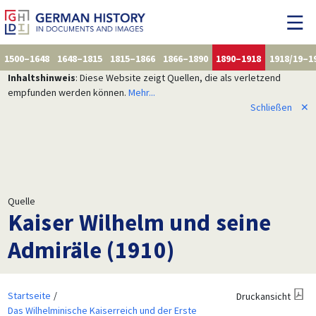
1500–1648
1648–1815
1815–1866
1866–1890
1890–1918
1918/19–1
Inhaltshinweis
: Diese Website zeigt Quellen, die als verletzend
empfunden werden können.
Mehr...
Schließen
✕
Quelle
Kaiser Wilhelm und seine
Admiräle (1910)
Startseite
Druckansicht
Das Wilhelminische Kaiserreich und der Erste