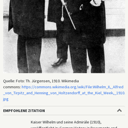
Quelle: Foto: Th. Jürgensen, 1910. Wikimedia
commons:
https://commons.wikimedia.org/wiki/File:Wilhelm_II,_Alfred
_von_Tirpitz_and_Henning_von_Holtzendorff_at_the_Kiel_Week,_1910.
jpg
EMPFOHLENE ZITATION
Kaiser Wilhelm und seine Admiräle (1910),
veröffentlicht in: German History in Documents and