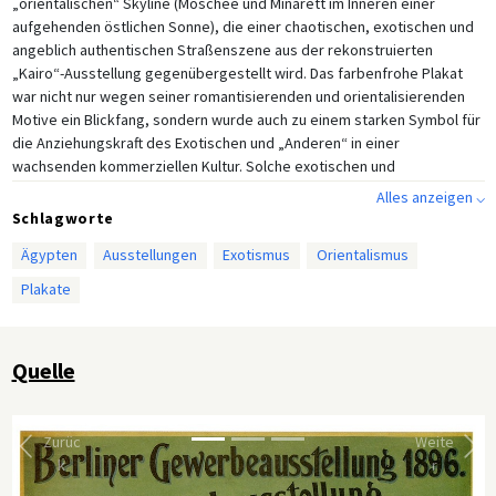
„orientalischen“ Skyline (Moschee und Minarett im Inneren einer
aufgehenden östlichen Sonne), die einer chaotischen, exotischen und
angeblich authentischen Straßenszene aus der rekonstruierten
„Kairo“-Ausstellung gegenübergestellt wird. Das farbenfrohe Plakat
war nicht nur wegen seiner romantisierenden und orientalisierenden
Motive ein Blickfang, sondern wurde auch zu einem starken Symbol für
die Anziehungskraft des Exotischen und „Anderen“ in einer
wachsenden kommerziellen Kultur. Solche exotischen und
„orientalischen“ Bilder sollten für zwei Generationen zum Kernstück
Alles anzeigen ⌵
der Zigarettenwerbung und -verpackung werden.
Schlagworte
Das zweite Bild ist eine Reproduktion eines Gemäldes, das die Exotik
Ägypten
Ausstellungen
Exotismus
Orientalismus
des „Orients“ zeigt, die in der ,,Specialausstellung Kairo" zu sehen und
Plakate
zu erleben war. Neben der Rekonstruktion der Großen Pyramide (die
einen versteckten Aufzug enthielt, mit dem Besucher bequem nach
oben befördert werden konnten) ist auch die rekonstruierte Moschee
Quelle
auf der linken Seite zu sehen. Der Künstler stellte außerdem den Prunk
und exotischen Pomp der Ägypter mit Kamelen und somalischen
Reitern dar.
Bei dem dritten Bild handelt es sich um ein Foto, das eine Aufführung
Zurüc
Weite
von „Beduinen“ für Kaiser Wilhelm II. und sein Gefolge in der
k
r
Sonderausstellung Kairo zeigt. Wilhelm II. stand der Berliner