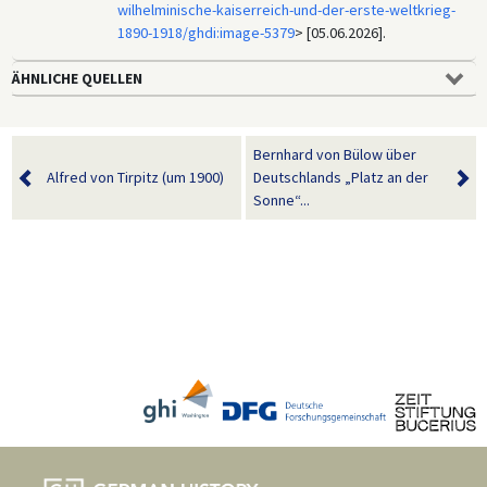
wilhelminische-kaiserreich-und-der-erste-weltkrieg-
1890-1918/ghdi:image-5379
> [05.06.2026].
ÄHNLICHE QUELLEN
Bernhard von Bülow über
Alfred von Tirpitz (um 1900)
Deutschlands „Platz an der
Sonne“...