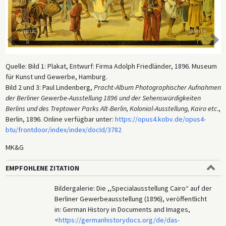
Zurüc
Weite
k
r
Quelle: Bild 1: Plakat, Entwurf: Firma Adolph Friedländer, 1896. Museum
für Kunst und Gewerbe, Hamburg.
Bild 2 und 3: Paul Lindenberg,
Pracht-Album Photographischer Aufnahmen
der Berliner Gewerbe-Ausstellung 1896 und der Sehenswürdigkeiten
Berlins und des Treptower Parks Alt-Berlin, Kolonial-Ausstellung, Kairo etc
.,
Berlin, 1896. Online verfügbar unter:
https://opus4.kobv.de/opus4-
btu/frontdoor/index/index/docId/3782
MK&G
EMPFOHLENE ZITATION
Bildergalerie: Die ,,Specialausstellung Cairo“ auf der
Berliner Gewerbeausstellung (1896), veröffentlicht
in: German History in Documents and Images,
<
https://germanhistorydocs.org/de/das-