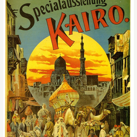
Gewerbeausstellung ursprünglich skeptisch gegenüber (er hielt sie für
unseriös), war aber angeblich insbesondere von der Exotik und dem
Drama der Kairo-Ausstellung begeistert. Zwei Jahre später, 1898,
unternahm er seine ,,Orientreise'' in den Nahen Osten, einschließlich
der Levante im Osmanischen Reich, über die in der Presse ausführlich
berichtet wurde.
Sogenannte Völkerschauen mit Darstellern aus „exotischen“ Ländern
spielten sowohl bei der Kairo-Ausstellung als auch bei der
Kolonialausstellung eine publikumswirksame Rolle.