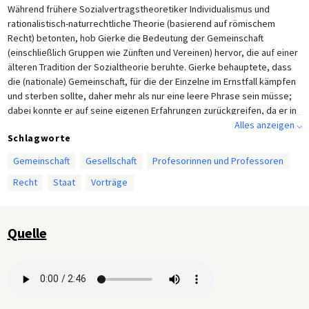
Während frühere Sozialvertragstheoretiker Individualismus und
rationalistisch-naturrechtliche Theorie (basierend auf römischem
Recht) betonten, hob Gierke die Bedeutung der Gemeinschaft
(einschließlich Gruppen wie Zünften und Vereinen) hervor, die auf einer
älteren Tradition der Sozialtheorie beruhte. Gierke behauptete, dass
die (nationale) Gemeinschaft, für die der Einzelne im Ernstfall kämpfen
und sterben sollte, daher mehr als nur eine leere Phrase sein müsse;
dabei konnte er auf seine eigenen Erfahrungen zurückgreifen, da er in
den Kriegen gegen Österreich (1866) und Frankreich (1870/71)
Alles anzeigen ⌵
Schlagworte
gekämpft hatte, die zur Gründung des Deutschen Reiches führten.
Gierke blieb sowohl vor als auch während und nach dem Ersten
Gemeinschaft
Gesellschaft
Profesorinnen und Professoren
Weltkrieg ein überzeugter Nationalist.
Recht
Staat
Vorträge
Quelle