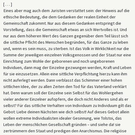
[ . . . ]
Eines aber mag auch dem Juristen verstattet sein: der Hinweis auf die
ethische Bedeutung, die dem Gedanken der realen Einheit der
Gemeinschaft zukommt. Nur aus diesem Gedanken entspringt die
Vorstellung, dass die Gemeinschaft etwas an sich Wertvolles ist. Und
nur aus dem höheren Wert des Ganzen gegenüber dem Teil lässt sich
die sittliche Pflicht des Menschen begründen, für das Ganze zu leben
und, wenn es sein muss, zu sterben. Ist das Volk in Wirklichkeit nur die
Summe der jeweiligen einzelnen Volksgenossen und der Staat nur eine
Einrichtung zum Wohle der geborenen und noch ungeborenen
Individuen, dann mag der Einzelne gezwungen werden, Kraft und Leben
für sie einzusetzen. Allein eine sittliche Verpflichtung hierzu kann ihm
nicht auferlegt werden. Dann verblasst das Schimmer einer hohen
sittlichen Idee, der zu allen Zeiten den Tod für das Vaterland verklärt
hat. Denn warum soll der Einzelne sein Selbst für das Wohlergehen
vieler anderer Einzelner aufopfern, die doch nicht Anderes sind als er
selbst? Für das sittliche Verhalten von Individuum zu Individuum gilt das
Gebot: Liebe deinen Nächsten wie dich selbst! Auf dieses Gebot allein
wollen extreme Individualisten idealer Gesinnung, wie Tolstoi, das
Leben der menschlichen Gesellschaft gründen – und siehe da! sie
zertrümmern den Staat und predigen den Anarchismus. Die religiöse