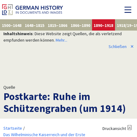
1500–1648
1648–1815
1815–1866
1866–1890
1890–1918
1918/19–1
Inhaltshinweis
: Diese Website zeigt Quellen, die als verletzend
empfunden werden können.
Mehr...
Schließen
✕
Quelle
Postkarte: Ruhe im
Schützengraben (um 1914)
Startseite
Druckansicht
Das Wilhelminische Kaiserreich und der Erste