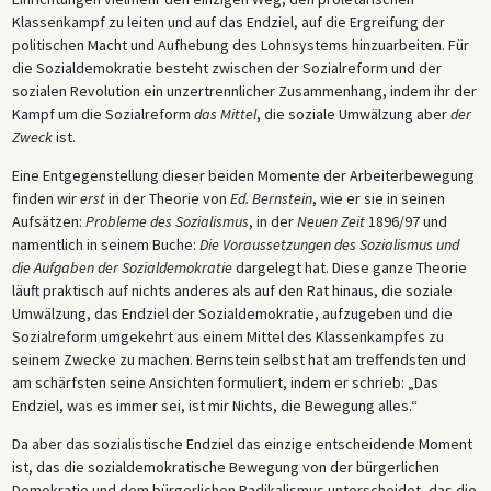
Klassenkampf zu leiten und auf das Endziel, auf die Ergreifung der
politischen Macht und Aufhebung des Lohnsystems hinzuarbeiten. Für
die Sozialdemokratie besteht zwischen der Sozialreform und der
sozialen Revolution ein unzertrennlicher Zusammenhang, indem ihr der
Kampf um die Sozialreform
das Mittel
, die soziale Umwälzung aber
der
Zweck
ist.
Eine Entgegenstellung dieser beiden Momente der Arbeiterbewegung
finden wir
erst
in der Theorie von
Ed. Bernstein
, wie er sie in seinen
Aufsätzen:
Probleme des Sozialismus
, in der
Neuen Zeit
1896/97 und
namentlich in seinem Buche:
Die Voraussetzungen des Sozialismus und
die Aufgaben der Sozialdemokratie
dargelegt hat. Diese ganze Theorie
läuft praktisch auf nichts anderes als auf den Rat hinaus, die soziale
Umwälzung, das Endziel der Sozialdemokratie, aufzugeben und die
Sozialreform umgekehrt aus einem Mittel des Klassenkampfes zu
seinem Zwecke zu machen. Bernstein selbst hat am treffendsten und
am schärfsten seine Ansichten formuliert, indem er schrieb: „Das
Endziel, was es immer sei, ist mir Nichts, die Bewegung alles.“
Da aber das sozialistische Endziel das einzige entscheidende Moment
ist, das die sozialdemokratische Bewegung von der bürgerlichen
Demokratie und dem bürgerlichen Radikalismus unterscheidet, das die