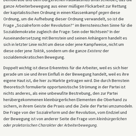
ganze Arbeiterbewegung aus einer müßigen Flickarbeit zur Rettung
der kapitalistischen Ordnung in einen Klassenkampf
gegen
diese
Ordnung, um die Aufhebung dieser Ordnung verwandelt, so ist die
Frage „Sozialreform oder Revolution?“ im Bernsteinschen Sinne für die
Sozialdemokratie zugleich die Frage: Sein oder Nichtsein? In der
Auseinandersetzung mit Bernstein und seinen Anhängern handelt es
sich in letzter Linie nicht um diese oder jene Kampfweise, nicht um
diese oder jene
Taktik
, sondern um die ganze
Existenz
der
sozialdemokratischen Bewegung.
Doppelt wichtig ist diese Erkenntnis für die Arbeiter, weil es sich hier
gerade um sie und ihren Einfluß in der Bewegung handelt, weil es ihre
eigene Haut ist, die hier zu Markte getragen wird. Die durch Bernstein
theoretisch formulierte opportunistische Strömung in der Partei ist
nichts anderes, als eine unbewußte Bestrebung, den zur Partei
herübergekommenen kleinbürgerlichen Elementen die Oberhand zu
sichern, in ihrem Geiste die Praxis und die Ziele der Partei umzumodeln.
Die Frage von der Sozialreform und der Revolution, vom Endziel und
der Bewegung ist von anderer Seite die Frage
vom kleinbürgerlichen
oder proletarischen Charakter der Arbeiterbewegung
.