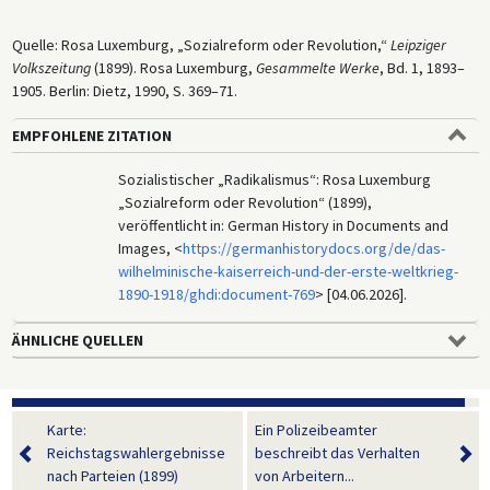
Quelle: Rosa Luxemburg, „Sozialreform oder Revolution,“
Leipziger
Volkszeitung
(1899). Rosa Luxemburg,
Gesammelte Werke
, Bd. 1, 1893–
1905. Berlin: Dietz, 1990, S. 369–71.
EMPFOHLENE ZITATION
Sozialistischer „Radikalismus“: Rosa Luxemburg
„Sozialreform oder Revolution“ (1899),
veröffentlicht in: German History in Documents and
Images, <
https://germanhistorydocs.org/de/das-
wilhelminische-kaiserreich-und-der-erste-weltkrieg-
1890-1918/ghdi:document-769
> [04.06.2026].
ÄHNLICHE QUELLEN
Karte:
Ein Polizeibeamter
Reichstagswahlergebnisse
beschreibt das Verhalten
nach Parteien (1899)
von Arbeitern...