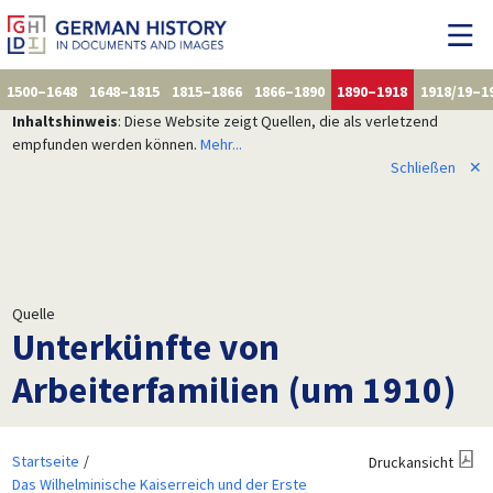
1500–1648
1648–1815
1815–1866
1866–1890
1890–1918
1918/19–1
Inhaltshinweis
: Diese Website zeigt Quellen, die als verletzend
empfunden werden können.
Mehr...
Schließen
✕
Quelle
Unterkünfte von
Arbeiterfamilien (um 1910)
Startseite
Druckansicht
Das Wilhelminische Kaiserreich und der Erste