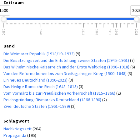
Zeitraum
1500
202
1500
1648
1815
1866
1918
1945
2023
Band
Die Weimarer Republik (1918/19–1933)
(9)
Die Besatzungszeit und die Entstehung zweier Staaten (1945–1961)
(7)
Das Wilhelminische Kaiserreich und der Erste Weltkrieg (1890–1918)
(6)
Von den Reformationen bis zum Dreißigjährigen Krieg (1500–1648)
(3)
Ein neues Deutschland (1990-2023)
(3)
Das Heilige Römische Reich (1648–1815)
(3)
Vom Vormärz bis zur Preußischen Vorherrschaft (1815–1866)
(2)
Reichsgründung: Bismarcks Deutschland (1866-1890)
(2)
Zwei deutsche Staaten (1961–1989)
(2)
Schlagwort
Nachkriegszeit
(204)
Propaganda
(195)