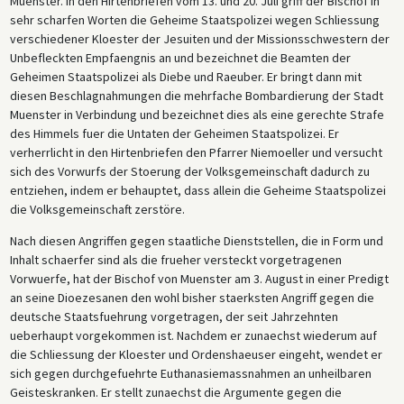
Muenster. In den Hirtenbriefen vom 13. und 20. Juli griff der Bischof in
sehr scharfen Worten die Geheime Staatspolizei wegen Schliessung
verschiedener Kloester der Jesuiten und der Missionsschwestern der
Unbefleckten Empfaengnis an und bezeichnet die Beamten der
Geheimen Staatspolizei als Diebe und Raeuber. Er bringt dann mit
diesen Beschlagnahmungen die mehrfache Bombardierung der Stadt
Muenster in Verbindung und bezeichnet dies als eine gerechte Strafe
des Himmels fuer die Untaten der Geheimen Staatspolizei. Er
verherrlicht in den Hirtenbriefen den Pfarrer Niemoeller und versucht
sich des Vorwurfs der Stoerung der Volksgemeinschaft dadurch zu
entziehen, indem er behauptet, dass allein die Geheime Staatspolizei
die Volksgemeinschaft zerstöre.
Nach diesen Angriffen gegen staatliche Dienststellen, die in Form und
Inhalt schaerfer sind als die frueher versteckt vorgetragenen
Vorwuerfe, hat der Bischof von Muenster am 3. August in einer Predigt
an seine Dioezesanen den wohl bisher staerksten Angriff gegen die
deutsche Staatsfuehrung vorgetragen, der seit Jahrzehnten
ueberhaupt vorgekommen ist. Nachdem er zunaechst wiederum auf
die Schliessung der Kloester und Ordenshaeuser eingeht, wendet er
sich gegen durchgefuehrte Euthanasiemassnahmen an unheilbaren
Geisteskranken. Er stellt zunaechst die Argumente gegen die