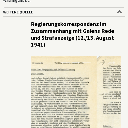
Washington, DC.
WEITERE QUELLE
Regierungskorrespondenz im
Zusammenhang mit Galens Rede
und Strafanzeige (12./13. August
1941)
Zurü
Weit
ck
er