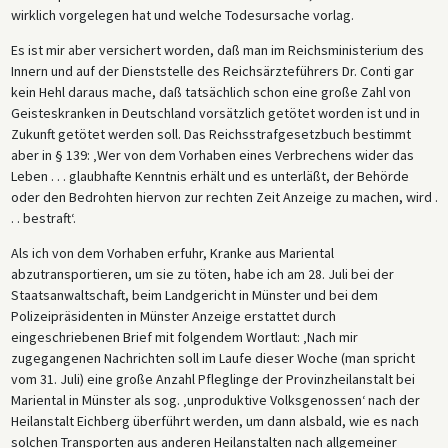
wirklich vorgelegen hat und welche Todesursache vorlag.
Es ist mir aber versichert worden, daß man im Reichsministerium des
Innern und auf der Dienststelle des Reichsärzteführers Dr. Conti gar
kein Hehl daraus mache, daß tatsächlich schon eine große Zahl von
Geisteskranken in Deutschland vorsätzlich getötet worden ist und in
Zukunft getötet werden soll. Das Reichsstrafgesetzbuch bestimmt
aber in § 139: ‚Wer von dem Vorhaben eines Verbrechens wider das
Leben . . . glaubhafte Kenntnis erhält und es unterläßt, der Behörde
oder den Bedrohten hiervon zur rechten Zeit Anzeige zu machen, wird .
. . bestraft‘.
Als ich von dem Vorhaben erfuhr, Kranke aus Mariental
abzutransportieren, um sie zu töten, habe ich am 28. Juli bei der
Staatsanwaltschaft, beim Landgericht in Münster und bei dem
Polizeipräsidenten in Münster Anzeige erstattet durch
eingeschriebenen Brief mit folgendem Wortlaut: ‚Nach mir
zugegangenen Nachrichten soll im Laufe dieser Woche (man spricht
vom 31. Juli) eine große Anzahl Pfleglinge der Provinzheilanstalt bei
Mariental in Münster als sog. ‚unproduktive Volksgenossen‘ nach der
Heilanstalt Eichberg überführt werden, um dann alsbald, wie es nach
solchen Transporten aus anderen Heilanstalten nach allgemeiner