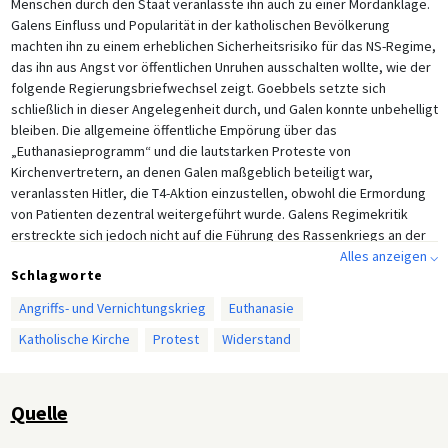
Menschen durch den Staat veranlasste ihn auch zu einer Mordanklage.
Galens Einfluss und Popularität in der katholischen Bevölkerung
machten ihn zu einem erheblichen Sicherheitsrisiko für das NS-Regime,
das ihn aus Angst vor öffentlichen Unruhen ausschalten wollte, wie der
folgende Regierungsbriefwechsel zeigt. Goebbels setzte sich
schließlich in dieser Angelegenheit durch, und Galen konnte unbehelligt
bleiben. Die allgemeine öffentliche Empörung über das
„Euthanasieprogramm“ und die lautstarken Proteste von
Kirchenvertretern, an denen Galen maßgeblich beteiligt war,
veranlassten Hitler, die T4-Aktion einzustellen, obwohl die Ermordung
von Patienten dezentral weitergeführt wurde. Galens Regimekritik
erstreckte sich jedoch nicht auf die Führung des Rassenkriegs an der
Ostfront. Am 14. September 1941 schrieb der Bischof einen Brief, in
Alles anzeigen ⌵
Schlagworte
dem er Hitlers Krieg gegen den „Judäo-Bolschewismus“ und die
„jüdisch-bolschewistischen Machthaber in Moskau“ befürwortete.
Angriffs- und Vernichtungskrieg
Euthanasie
Katholische Kirche
Protest
Widerstand
Quelle