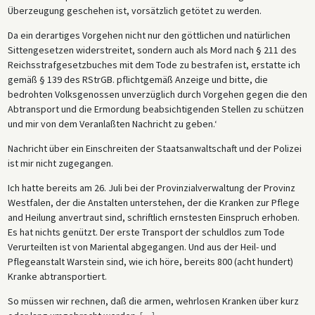
Überzeugung geschehen ist, vorsätzlich getötet zu werden.
Da ein derartiges Vorgehen nicht nur den göttlichen und natürlichen
Sittengesetzen widerstreitet, sondern auch als Mord nach § 211 des
Reichsstrafgesetzbuches mit dem Tode zu bestrafen ist, erstatte ich
gemäß § 139 des RStrGB. pflichtgemäß Anzeige und bitte, die
bedrohten Volksgenossen unverzüglich durch Vorgehen gegen die den
Abtransport und die Ermordung beabsichtigenden Stellen zu schützen
und mir von dem Veranlaßten Nachricht zu geben.‘
Nachricht über ein Einschreiten der Staatsanwaltschaft und der Polizei
ist mir nicht zugegangen.
Ich hatte bereits am 26. Juli bei der Provinzialverwaltung der Provinz
Westfalen, der die Anstalten unterstehen, der die Kranken zur Pflege
and Heilung anvertraut sind, schriftlich ernstesten Einspruch erhoben.
Es hat nichts genützt. Der erste Transport der schuldlos zum Tode
Verurteilten ist von Mariental abgegangen. Und aus der Heil- und
Pflegeanstalt Warstein sind, wie ich höre, bereits 800 (acht hundert)
Kranke abtransportiert.
So müssen wir rechnen, daß die armen, wehrlosen Kranken über kurz