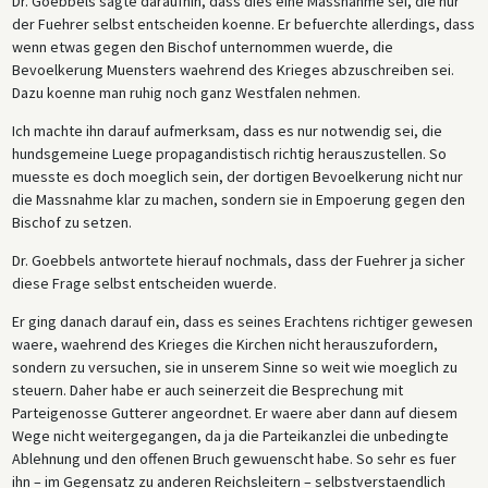
Dr. Goebbels sagte daraufhin, dass dies eine Massnahme sei, die nur
der Fuehrer selbst entscheiden koenne. Er befuerchte allerdings, dass
wenn etwas gegen den Bischof unternommen wuerde, die
Bevoelkerung Muensters waehrend des Krieges abzuschreiben sei.
Dazu koenne man ruhig noch ganz Westfalen nehmen.
Ich machte ihn darauf aufmerksam, dass es nur notwendig sei, die
hundsgemeine Luege propagandistisch richtig herauszustellen. So
muesste es doch moeglich sein, der dortigen Bevoelkerung nicht nur
die Massnahme klar zu machen, sondern sie in Empoerung gegen den
Bischof zu setzen.
Dr. Goebbels antwortete hierauf nochmals, dass der Fuehrer ja sicher
diese Frage selbst entscheiden wuerde.
Er ging danach darauf ein, dass es seines Erachtens richtiger gewesen
waere, waehrend des Krieges die Kirchen nicht herauszufordern,
sondern zu versuchen, sie in unserem Sinne so weit wie moeglich zu
steuern. Daher habe er auch seinerzeit die Besprechung mit
Parteigenosse Gutterer angeordnet. Er waere aber dann auf diesem
Wege nicht weitergegangen, da ja die Parteikanzlei die unbedingte
Ablehnung und den offenen Bruch gewuenscht habe. So sehr es fuer
ihn – im Gegensatz zu anderen Reichsleitern – selbstverstaendlich