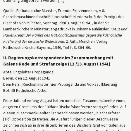
oder lang umgebracht werden.
[
…
]
Quelle: Bistumsarchiv Münster, Fremde Provenienzen, A 8.
Schreibmaschinenabschrift. Überschrift: Niederschrift der Predigt des
Bischofs von Münster, Sonntag, den 3. August 1941, in der St.
Lambertikirche in Münster; abgedruckt in Johann Neuhäusler,
Kreuz und
Hakenkreuz: Der Kampf des Nationalsozialismus gegen die katholische
Kirche und der kirchliche Widerstand
. 2. Aufl., München: Verlag
Katholische Kirche Bayerns, 1946, Teil II, S. 364–66.
II. Regierungskorrespondenz im Zusammenhang mit
Galens Rede und Strafanzeige (12./13. August 1941)
Abteilungsleiter Propaganda
Berlin, den 12. August 1941
Dem Herrn Reichsminister fuer Propaganda und Volksaufklaerung
Betrifft Katholische Aktion.
Ende Juli und Anfang August haben mehrfach Zusammenkuenfte eines
engeren Gremiums der Fuldaer Bischofskonferenz stattgefunden. Auf
diesen Zusammenkuenften ist beschlossen worden, in schaerfster
[sic] Opposition zu treten. Die Ausfurchungen dieser Beschluesse
zeichnen sich ab in drei Hirtenbriefen des Bischofs Graf von Galen aus