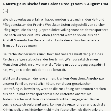
I. Auszug aus Bischof von Galens Predigt vom 3. August 1941
[
…
]
Wie ich zuverlässig erfahren habe, werden jetzt auch in den Heil- und
Pflegeanstalten der Provinz Westfalen Listen aufgestellt von solchen
Pfleglingen, die als sog. ‚unproduktive Volksgenossen‘ abtransportiert
und nach kurzer Zeit ums Leben gebracht werden sollen. Aus der
Anstalt Mariental bei Münster ist im Laufe dieser Woche der erste
Transport abgegangen.
Deutsche Männer und Frauen! Noch hat Gesetzeskraft der § 211 des
Reichsstrafgesetzbuches, der bestimmt: ‚Wer vorsätzlich einen
Menschen tötet, wird, wenn er die Tötung mit Überlegung ausgeführt
hat, wegen Mordes mit dem Tode bestraft.
Wohl um diejenigen, die jene armen, kranken Menschen, Angehörige
unserer Familien, vorsätzlich töten, vor dieser gesetzlichen
Bestrafung zu bewahren, werden die zur Tötung bestimmten Kranken
aus der Heimat abtransportiert in eine entfernte Anstalt. Als
Todesursache wird dann irgendeine Krankheit angegeben. Da die
Leiche sogleich verbrannt wird, können die Angehörigen und auch die
Kriminalpolizei es hinterher nicht mehr feststellen, ob die Krankheit