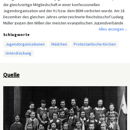
die gleichzeitige Mitgliedschaft in einer konfessionellen
Jugendorganisation und der HJ bzw. dem BDM verboten wurde. Am 18.
Dezember des gleichen Jahres unterzeichnete Reichsbischof Ludwig
Müller gegen den Willen der meisten evangelischen Jugendverbände
einen Vertrag über die Eingliederung der Evangelischen Jugend in die
Alles anzeigen ⌵
Schlagworte
HJ. Einige Verbände lösten sich daraufhin auf, um ihren jungen
Mitgliedern die automatische Überführung in die HJ bzw. den BDM zu
Jugendorganisationen
Mädchen
Protestantische Kirchen
ersparen, so auch die hier gezeigte Mädchengruppe in
Unterdrückung
Berlin/Borsigwalde, die sich im April 1934 auflöste. Am 23. Juli 1935
verbot Heinrich Himmler schließlich grundsätzlich jegliche
konfessionelle Jugendarbeit.
Quelle