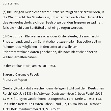
vorstehen.
(c) Die übrigen Geistlichen treten, falls sie tauglich erklärt werden, in
die Wehrmacht des Staates ein, um unter der kirchlichen Jurisdiktion
des Armeebischofs sich der Seelsorge bei den Truppen zu widmen,
falls sie nicht zum Sanitätsdienst eingezogen werden.
(d) Die übrigen Kleriker in sacris oder Ordensleute, die noch nicht
Priester sind, sind dem Sanitätsdienst zuzuteilen. Dasselbe soll im
Rahmen des Möglichen mit den unter a) erwähnten
Priesteramtskandidaten geschehen, die noch nicht die höheren
Weihen erhalten haben.
In der Vatikanstadt, am 20. Juli 1933.
Eugenio Cardinale Pacelli
Franz von Papen
Quelle: „Konkordat zwischen dem Heiligen Stuhl und dem Deutschen
Reich“ (20. Juli 1933). In
Akten zur Deutschen Auswärtigen Politik 1918–
1945.
Göttingen: Vandenhoeck & Ruprecht, 1971. Serie C: 1933
–
1937.
Das Dritte Reich: Die Ersten Jahre. Band I, 2, 16. Mai bis 14. Oktober
1933. Dokumentnummer 371, S. 662
–
72.