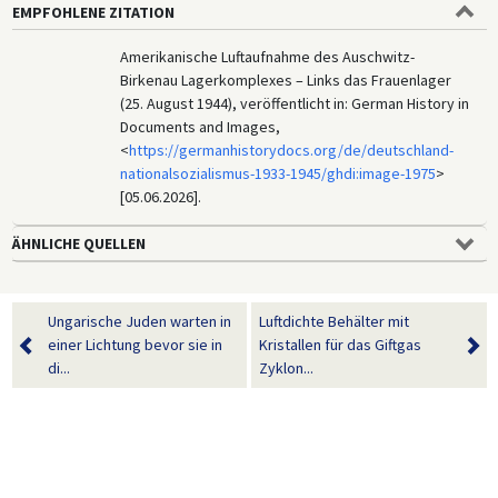
EMPFOHLENE ZITATION
Amerikanische Luftaufnahme des Auschwitz-
Birkenau Lagerkomplexes – Links das Frauenlager
(25. August 1944), veröffentlicht in: German History in
Documents and Images,
<
https://germanhistorydocs.org/de/deutschland-
nationalsozialismus-1933-1945/ghdi:image-1975
>
[05.06.2026].
ÄHNLICHE QUELLEN
Ungarische Juden warten in
Luftdichte Behälter mit
einer Lichtung bevor sie in
Kristallen für das Giftgas
di...
Zyklon...