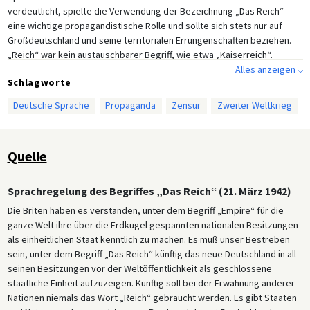
verdeutlicht, spielte die Verwendung der Bezeichnung „Das Reich“
eine wichtige propagandistische Rolle und sollte sich stets nur auf
Großdeutschland und seine territorialen Errungenschaften beziehen.
„Reich“ war kein austauschbarer Begriff, wie etwa „Kaiserreich“.
Gleichzeitig verbot das Gesetz den Gebrauch des Englischen in der
Alles anzeigen ⌵
Schlagworte
Öffentlichkeit und im Schriftverkehr, um den propagandistischen
Nutzen zu verhindern, den Großbritannien und die Vereinigten Staaten
Deutsche Sprache
Propaganda
Zensur
Zweiter Weltkrieg
daraus ziehen könnten, dass ihre Landessprache häufig in der
deutschen Öffentlichkeit verwendet würde.
Quelle
Sprachregelung des Begriffes „Das Reich“ (21. März 1942)
Die Briten haben es verstanden, unter dem Begriff „Empire“ für die
ganze Welt ihre über die Erdkugel gespannten nationalen Besitzungen
als einheitlichen Staat kenntlich zu machen. Es muß unser Bestreben
sein, unter dem Begriff „Das Reich“ künftig das neue Deutschland in all
seinen Besitzungen vor der Weltöffentlichkeit als geschlossene
staatliche Einheit aufzuzeigen. Künftig soll bei der Erwähnung anderer
Nationen niemals das Wort „Reich“ gebraucht werden. Es gibt Staaten