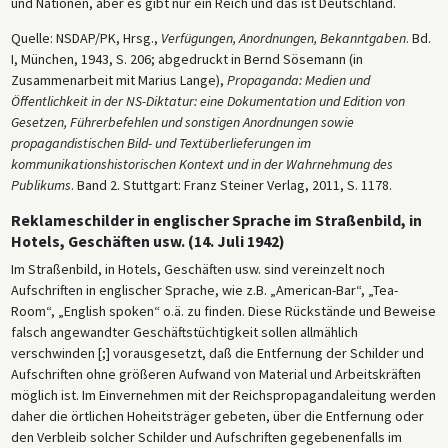
und Nationen, aber es gibt nur ein Reich und das ist Deutschland.
Quelle: NSDAP/PK, Hrsg.,
Verfügungen, Anordnungen, Bekanntgaben
. Bd.
I, München, 1943, S. 206; abgedruckt in Bernd Sösemann (in
Zusammenarbeit mit Marius Lange),
Propaganda: Medien und
Öffentlichkeit in der NS-Diktatur: eine Dokumentation und Edition von
Gesetzen, Führerbefehlen und sonstigen Anordnungen sowie
propagandistischen Bild- und Textüberlieferungen im
kommunikationshistorischen Kontext und in der Wahrnehmung des
Publikums
. Band 2. Stuttgart: Franz Steiner Verlag, 2011, S. 1178.
Reklameschilder in englischer Sprache im Straßenbild, in
Hotels, Geschäften usw. (14. Juli 1942)
Im Straßenbild, in Hotels, Geschäften usw. sind vereinzelt noch
Aufschriften in englischer Sprache, wie z.B. „American-Bar“, „Tea-
Room“, „English spoken“ o.ä. zu finden. Diese Rückstände und Beweise
falsch angewandter Geschäftstüchtigkeit sollen allmählich
verschwinden [;] vorausgesetzt, daß die Entfernung der Schilder und
Aufschriften ohne größeren Aufwand von Material und Arbeitskräften
möglich ist. Im Einvernehmen mit der Reichspropagandaleitung werden
daher die örtlichen Hoheitsträger gebeten, über die Entfernung oder
den Verbleib solcher Schilder und Aufschriften gegebenenfalls im