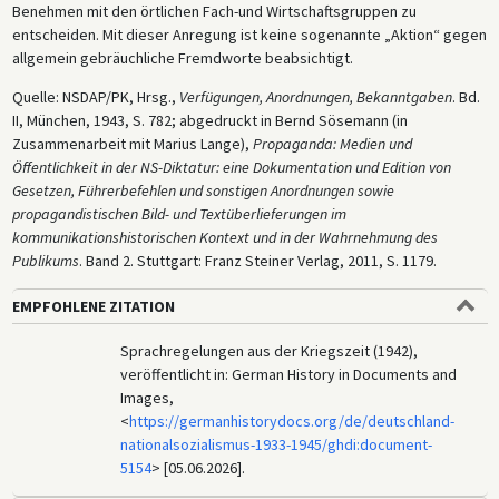
Benehmen mit den örtlichen Fach-und Wirtschaftsgruppen zu
entscheiden. Mit dieser Anregung ist keine sogenannte „Aktion“ gegen
allgemein gebräuchliche Fremdworte beabsichtigt.
Quelle: NSDAP/PK, Hrsg.,
Verfügungen, Anordnungen, Bekanntgaben
. Bd.
II, München, 1943, S. 782; abgedruckt in Bernd Sösemann (in
Zusammenarbeit mit Marius Lange),
Propaganda: Medien und
Öffentlichkeit in der NS-Diktatur: eine Dokumentation und Edition von
Gesetzen, Führerbefehlen und sonstigen Anordnungen sowie
propagandistischen Bild- und Textüberlieferungen im
kommunikationshistorischen Kontext und in der Wahrnehmung des
Publikums
. Band 2. Stuttgart: Franz Steiner Verlag, 2011, S. 1179.
EMPFOHLENE ZITATION
Sprachregelungen aus der Kriegszeit (1942),
veröffentlicht in: German History in Documents and
Images,
<
https://germanhistorydocs.org/de/deutschland-
nationalsozialismus-1933-1945/ghdi:document-
5154
> [05.06.2026].