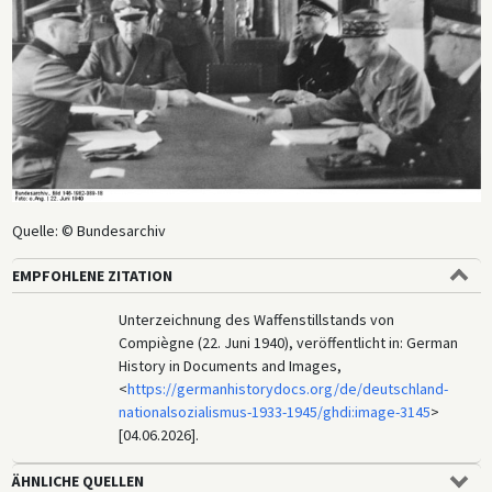
Quelle: © Bundesarchiv
EMPFOHLENE ZITATION
Unterzeichnung des Waffenstillstands von
Compiègne (22. Juni 1940), veröffentlicht in: German
History in Documents and Images,
<
https://germanhistorydocs.org/de/deutschland-
nationalsozialismus-1933-1945/ghdi:image-3145
>
[04.06.2026].
ÄHNLICHE QUELLEN