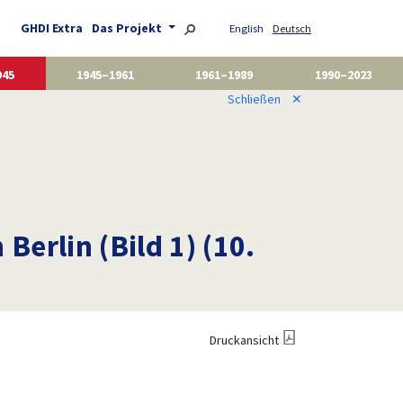
GHDI Extra
Das Projekt
English
Deutsch
945
1945–1961
1961–1989
1990–2023
Schließen
✕
erlin (Bild 1) (10.
Druckansicht