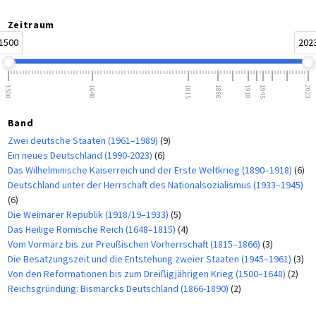
Zeitraum
1500
202
1500
1648
1815
1866
1918
1945
2023
Band
Zwei deutsche Staaten (1961–1989)
(9)
Ein neues Deutschland (1990-2023)
(6)
Das Wilhelminische Kaiserreich und der Erste Weltkrieg (1890–1918)
(6)
Deutschland unter der Herrschaft des Nationalsozialismus (1933–1945)
(6)
Die Weimarer Republik (1918/19–1933)
(5)
Das Heilige Römische Reich (1648–1815)
(4)
Vom Vormärz bis zur Preußischen Vorherrschaft (1815–1866)
(3)
Die Besatzungszeit und die Entstehung zweier Staaten (1945–1961)
(3)
Von den Reformationen bis zum Dreißigjährigen Krieg (1500–1648)
(2)
Reichsgründung: Bismarcks Deutschland (1866-1890)
(2)