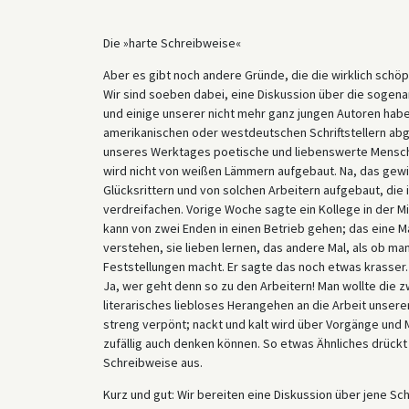
Die »harte Schreibweise«
Aber es gibt noch andere Gründe, die die wirklich sch
Wir sind soeben dabei, eine Diskussion über die sogena
und einige unserer nicht mehr ganz jungen Autoren haben
amerikanischen oder westdeutschen Schriftstellern abge
unseres Werktages poetische und liebenswerte Mensche
wird nicht von weißen Lämmern aufgebaut. Na, das gewiß
Glücksrittern und von solchen Arbeitern aufgebaut, die 
verdreifachen. Vorige Woche sagte ein Kollege in der 
kann von zwei Enden in einen Betrieb gehen; das eine M
verstehen, sie lieben lernen, das andere Mal, als ob ma
Feststellungen macht. Er sagte das noch etwas krasser.
Ja, wer geht denn so zu den Arbeitern! Man wollte die zw
literarisches liebloses Herangehen an die Arbeit unserer
streng verpönt; nackt und kalt wird über Vorgänge und 
zufällig auch denken können. So etwas Ähnliches drückt
Schreibweise aus.
Kurz und gut: Wir bereiten eine Diskussion über jene Sc