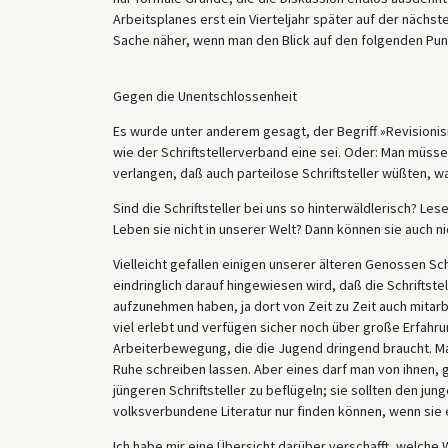
Arbeitsplanes erst ein Vierteljahr später auf der näc
Sache näher, wenn man den Blick auf den folgenden Punk
Gegen die Unentschlossenheit
Es wurde unter anderem gesagt, der Begriff »Revisionis
wie der Schriftstellerverband eine sei. Oder: Man müsse
verlangen, daß auch parteilose Schriftsteller wüßten, wa
Sind die Schriftsteller bei uns so hinterwäldlerisch? L
Leben sie nicht in unserer Welt? Dann können sie auch ni
Vielleicht gefallen einigen unserer älteren Genossen Sch
eindringlich darauf hingewiesen wird, daß die Schriftst
aufzunehmen haben, ja dort von Zeit zu Zeit auch mitarb
viel erlebt und verfügen sicher noch über große Erfahr
Arbeiterbewegung, die die Jugend dringend braucht. Man s
Ruhe schreiben lassen. Aber eines darf man von ihnen, g
jüngeren Schriftsteller zu beflügeln; sie sollten den jung
volksverbundene Literatur nur finden können, wenn sie
Ich habe mir eine Übersicht darüber verschafft, welche 