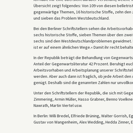
Übersicht zeigt folgendes: Von 109 von diesen belletrist
gegenwärtige Themen, 16 historische Stoffe, zehn den
und sieben das Problem Westdeutschland.
Bei den Berliner Schriftstellern sehen die Arbeitsvorh
sechs historische Stoffe, sieben Themen über den zwei
sechs sind den Westdeutschlandproblemen gewidmet. Ich
ist er auf einem ähnlichen Wege.« Damit ihr recht behalt
In der Republik beträgt die Behandlung von Gegenwartsp
Anteil der Gegenwartsliteratur 42 Prozent. Beruhigt euc
Arbeitsvorhaben und Arbeitsplanung unserer Schriftstell
werden. Aber auch dann ist fraglich, ob jede Arbeit de
genügt. Deshalb sind die genannten Zahlen nur unvoll
Unter den Schriftstellern der Republik, die sich mit G
Zimmering, Armin Müller, Hasso Grabner, Benno Voelkner
Nawrath, Martin Viertel usw.
In Berlin: Willi Bredel, Elfriede Brüning, Walter Gorrish,
Gustav von Wangenheim, Alex Wedding, Hedda Zinner, Er