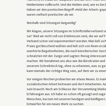
Heldentaten vollbracht. Und die Helden sind, wie es bei
Haben wir den poetischen Begriff »Held der Arbeit« gep
waren vielfach poetischer als wir.
Weshalb sind Sitzungen langweilig?
Wir klagen, unsere Sitzungen im Schriftstellerverband s
sie? Weil wir nicht voll von Erlebnissen sind, die wir au
Verband schon viel experimentiert worden. Man ließ sic
Praxis gut Bescheid wußten und ließ sich von ihnen erzä
unerhörte Begebenheiten, die nach künstlerischer Gest
schnalzten mit der Zunge und sagten: Riesig interessant
machen. Wir benahmen uns also wie die Bürokraten und 
unserem Schreibtisch lag, ohne zu erkennen, was zu ge
kann niemals der richtige Weg sein, auf dem wir zu ein
Vor einigen Wochen probierten wir etwas Neues. Es kame
sozialistischen Arbeit betreuen und dort mitarbeiten. Au
sein braucht. Noch am Schlusse der Versammlung bliebe
Erfahrungen aus. Ich habe es schon oft gesagt und sage 
Menschen, kurzum mit unseren heutigen und künftigen L
Entwürfen für ein neues Werk zu suchen.