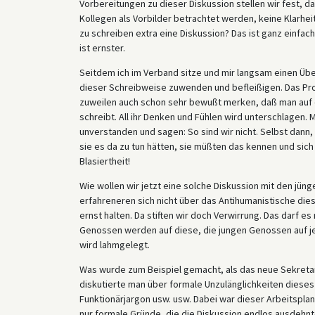
Vorbereitungen zu dieser Diskussion stellen wir fest, d
Kollegen als Vorbilder betrachtet werden, keine Klarheit
zu schreiben extra eine Diskussion? Das ist ganz einfach
ist ernster.
Seitdem ich im Verband sitze und mir langsam einen Übe
dieser Schreibweise zuwenden und befleißigen. Das Prob
zuweilen auch schon sehr bewußt merken, daß man auf d
schreibt. All ihr Denken und Fühlen wird unterschlagen. Ma
unverstanden und sagen: So sind wir nicht. Selbst dann,
sie es da zu tun hätten, sie müßten das kennen und sich
Blasiertheit!
Wie wollen wir jetzt eine solche Diskussion mit den jünge
erfahreneren sich nicht über das Antihumanistische dies
ernst halten. Da stiften wir doch Verwirrung. Das darf e
Genossen werden auf diese, die jungen Genossen auf je
wird lahmgelegt.
Was wurde zum Beispiel gemacht, als das neue Sekretari
diskutierte man über formale Unzulänglichkeiten dieses 
Funktionärjargon usw. usw. Dabei war dieser Arbeitsplan
nur formale Gründe, die die Diskussion endlos ausdehn