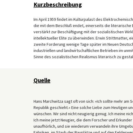
Kurzbeschreibung
Im April 1959 findet im Kulturpalast des Elektrochemisch
die mit dem Beschluß endet, einerseits die literarische 
verstärkt zur Beschäftigung mit der sozialistischen Wi
intellektueller Elite zu überwinden. Erwin Strittmatter, 
zweite Forderung wenige Tage später im Neuen Deutschlan
industriellen und landwirtschaftlichen Betrieben im unm
Sinne des sozialistischen Realismus literarisch zu gestal
Quelle
Hans Marchwitza sagt oft von sich: »Ich sollte mehr am Sc
Republik geschieht.« Eine solche Liebe zum Heutigen un
wünschen. Wir sind nicht neugierig genug. Ich meine nich
Ich meine jetzt Neugier, die dem Forscher und Erkunder 
unaufhörlich, und sie wiederum verwandeln ihre Umgebu
Fabriken, im Staub der Bauplätze und auf den Felderwe