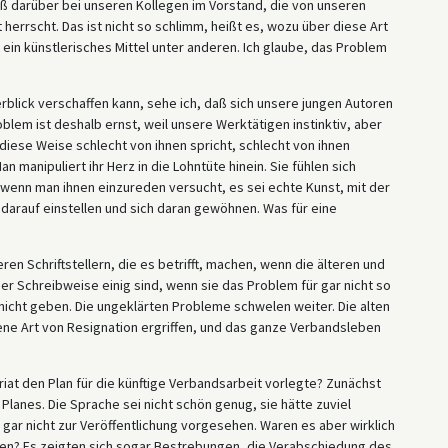
aß darüber bei unseren Kollegen im Vorstand, die von unseren
 herrscht. Das ist nicht so schlimm, heißt es, wozu über diese Art
 ein künstlerisches Mittel unter anderen. Ich glaube, das Problem
rblick verschaffen kann, sehe ich, daß sich unsere jungen Autoren
lem ist deshalb ernst, weil unsere Werktätigen instinktiv, aber
iese Weise schlecht von ihnen spricht, schlecht von ihnen
n manipuliert ihr Herz in die Lohntüte hinein. Sie fühlen sich
 wenn man ihnen einzureden versucht, es sei echte Kunst, mit der
 darauf einstellen und sich daran gewöhnen. Was für eine
ren Schriftstellern, die es betrifft, machen, wenn die älteren und
er Schreibweise einig sind, wenn sie das Problem für gar nicht so
s nicht geben. Die ungeklärten Probleme schwelen weiter. Die alten
ne Art von Resignation ergriffen, und das ganze Verbandsleben
at den Plan für die künftige Verbandsarbeit vorlegte? Zunächst
Planes. Die Sprache sei nicht schön genug, sie hätte zuviel
 gar nicht zur Veröffentlichung vorgesehen. Waren es aber wirklich
ten? Es zeigten sich sogar Bestrebungen, die Verabschiedung des