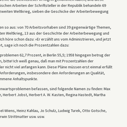
ischen Arbeiten der Schriftsteller in der Republik behandeln 69
 zweiten Weltkrieg, sieben die Geschicke der Arbeiterbewegung
aben so aus: von 70 Arbeitsvorhaben sind 39 gegenwärtige Themen,
ten Weltkrieg, 13 aus der Geschichte der Arbeiterbewegung und
 höre schon dazu: »Er erzählt uns vom Administrieren, und jetzt
et, sage ich noch die Prozentzahlen dazu:
roblemen 62,7 Prozent, in Berlin 55,5; 1958 hingegen betrug der
h, bitte! Ich weiß genau, daß man mit Prozentzahlen der
er nicht viel anfangen kann. Diese Pläne müssen erst einmal erfüllt
n Anforderungen, insbesondere den Anforderungen an Qualität,
kommene Anhaltspunkte.
egenwartsproblemen befassen, sind folgende Namen zu finden: Max
, Herbert Jobst, Herbert A. W. Kasten, Regina Hastedt, Martha
 Egel-Wiens, Heinz Kahlau, Jo Schulz, Ludwig Turek, Otto Gotsche,
win Strittmatter usw. usw.