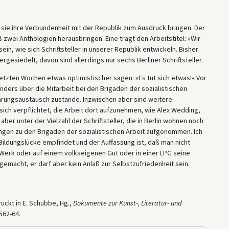
n sie ihre Verbundenheit mit der Republik zum Ausdruck bringen. Der
zwei Anthologien herausbringen. Eine trägt den Arbeitstitel: »Wir
in, wie sich Schriftsteller in unserer Republik entwickeln. Bisher
rgesiedelt, davon sind allerdings nur sechs Berliner Schriftsteller.
letzten Wochen etwas optimistischer sagen: »Es tut sich etwas!« Vor
ders über die Mitarbeit bei den Brigaden der sozialistischen
hrungsaustausch zustande. Inzwischen aber sind weitere
sich verpflichtet, die Arbeit dort aufzunehmen, wie Alex Wedding,
 aber unter der Vielzahl der Schriftsteller, die in Berlin wohnen noch
ungen zu den Brigaden der sozialistischen Arbeit aufgenommen. Ich
Bildungslücke empfindet und der Auffassung ist, daß man nicht
Werk oder auf einem volkseigenen Gut oder in einer LPG seine
gemacht, er darf aber kein Anlaß zur Selbstzufriedenheit sein.
druckt in E. Schubbe, Hg.,
Dokumente zur Kunst-, Literatur- und
562-64.