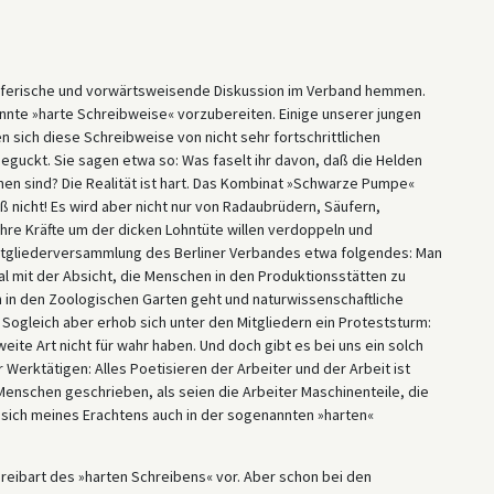
öpferische und vorwärtsweisende Diskussion im Verband hemmen.
nnte »harte Schreibweise« vorzubereiten. Einige unserer jungen
 sich diese Schreibweise von nicht sehr fortschrittlichen
guckt. Sie sagen etwa so: Was faselt ihr davon, daß die Helden
n sind? Die Realität ist hart. Das Kombinat »Schwarze Pumpe«
 nicht! Es wird aber nicht nur von Radaubrüdern, Säufern,
ihre Kräfte um der dicken Lohntüte willen verdoppeln und
Mitgliederversammlung des Berliner Verbandes etwa folgendes: Man
al mit der Absicht, die Menschen in den Produktionsstätten zu
n in den Zoologischen Garten geht und naturwissenschaftliche
 Sogleich aber erhob sich unter den Mitgliedern ein Proteststurm:
eite Art nicht für wahr haben. Und doch gibt es bei uns ein solch
 Werktätigen: Alles Poetisieren der Arbeiter und der Arbeit ist
Menschen geschrieben, als seien die Arbeiter Maschinenteile, die
 sich meines Erachtens auch in der sogenannten »harten«
hreibart des »harten Schreibens« vor. Aber schon bei den