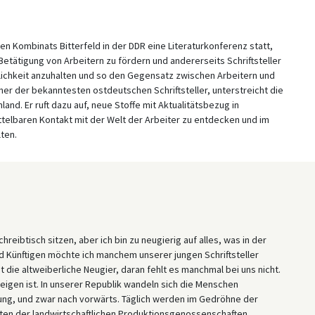
en Kombinats Bitterfeld in der DDR eine Literaturkonferenz statt,
Betätigung von Arbeitern zu fördern und andererseits Schriftsteller
rklichkeit anzuhalten und so den Gegensatz zwischen Arbeitern und
einer der bekanntesten ostdeutschen Schriftsteller, unterstreicht die
d. Er ruft dazu auf, neue Stoffe mit Aktualitätsbezug in
ittelbaren Kontakt mit der Welt der Arbeiter zu entdecken und im
ten.
hreibtisch sitzen, aber ich bin zu neugierig auf alles, was in der
d Künftigen möchte ich manchem unserer jungen Schriftsteller
t die altweiberliche Neugier, daran fehlt es manchmal bei uns nicht.
eigen ist. In unserer Republik wandeln sich die Menschen
ng, und zwar nach vorwärts. Täglich werden im Gedröhne der
iten der landwirtschaftlichen Produktionsgenossenschaften