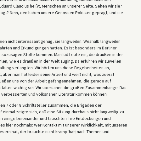
 Eduard Claudius heißt, Menschen an unserer Seite. Sehen wir sie?
rägt? Nein, den haben unsere Genossen Politiker geprägt, und sie
eien nicht interessant genug, sie langweilen. Weshalb langweilen
f Fahrten und Erkundigungen hatten. Es ist besonders im Berliner
h sozusagen Stoffe kommen. Man lud Leute ein, die draußen in der
hlen, wie es draußen in der Welt zuging. Da erfuhren wir zuweilen
altung verlangten. Wir hörten uns diese Begebenheiten an,
, aber man hat leider seine Arbeit und weiß nicht, was zuerst
ließen uns von der Arbeit gefangennehmen, die gerade auf
stalten wichtig sei. Wir übersahen die großen Zusammenhänge. Das
er verbesserten und volksnahen Literatur kommen können.
n 7 oder 8 Schriftsteller zusammen, die Brigaden der
f einmal zeigte sich, daß eine Sitzung durchaus nicht langweilig zu
n einige beieinander und tauschten ihre Entdeckungen und
es hier nochmals: Wer Kontakt mit unserer Wirklichkeit, mit unseren
esern hat, der brauchte nicht krampfhaft nach Themen und