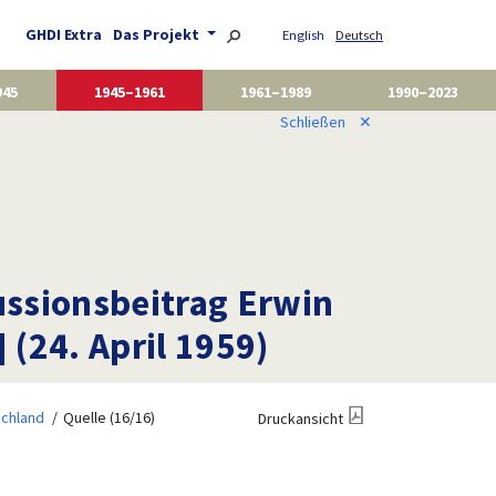
GHDI Extra
Das Projekt
English
Deutsch
945
1945–1961
1961–1989
1990–2023
Schließen
✕
kussionsbeitrag Erwin
 (24. April 1959)
schland
Quelle (16/16)
Druckansicht