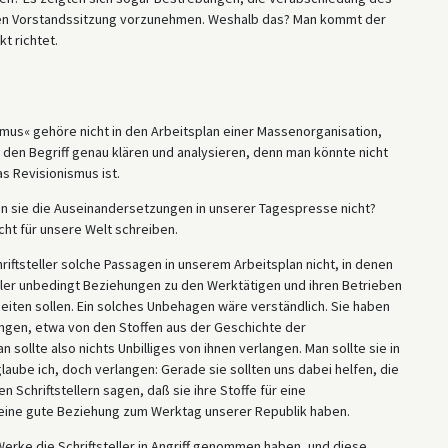
hsten Vorstandssitzung vorzunehmen. Weshalb das? Man kommt der
t richtet.
mus« gehöre nicht in den Arbeitsplan einer Massenorganisation,
 den Begriff genau klären und analysieren, denn man könnte nicht
s Revisionismus ist.
esen sie die Auseinandersetzungen in unserer Tagespresse nicht?
cht für unsere Welt schreiben.
riftsteller solche Passagen in unserem Arbeitsplan nicht, in denen
eller unbedingt Beziehungen zu den Werktätigen und ihren Betrieben
eiten sollen. Ein solches Unbehagen wäre verständlich. Sie haben
ungen, etwa von den Stoffen aus der Geschichte der
ollte also nichts Unbilliges von ihnen verlangen. Man sollte sie in
laube ich, doch verlangen: Gerade sie sollten uns dabei helfen, die
en Schriftstellern sagen, daß sie ihre Stoffe für eine
 eine gute Beziehung zum Werktag unserer Republik haben.
Werke die Schriftsteller in Angriff genommen haben, und diese