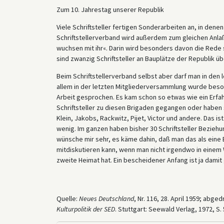
Zum 10. Jahrestag unserer Republik
Viele Schriftsteller fertigen Sonderarbeiten an, in dene
Schriftstellerverband wird außerdem zum gleichen Anlaß 
wuchsen mit ihr«. Darin wird besonders davon die Rede se
sind zwanzig Schriftsteller an Bauplätze der Republik übe
Beim Schriftstellerverband selbst aber darf man in den 
allem in der letzten Mitgliederversammlung wurde beson
Arbeit gesprochen. Es kam schon so etwas wie ein Erfa
Schriftsteller zu diesen Brigaden gegangen oder haben 
Klein, Jakobs, Rackwitz, Pijet, Victor und andere. Das ist
wenig. Im ganzen haben bisher 30 Schriftsteller Bezieh
wünsche mir sehr, es käme dahin, daß man das als eine 
mitdiskutieren kann, wenn man nicht irgendwo in einem 
zweite Heimat hat. Ein bescheidener Anfang ist ja damit 
Quelle:
Neues Deutschland
, Nr. 116, 28. April 1959; abge
Kulturpolitik der SED
. Stuttgart: Seewald Verlag, 1972, S. 