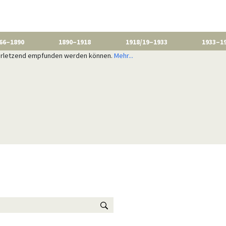
66–1890
1890–1918
1918/19–1933
1933–1
 verletzend empfunden werden können.
Mehr...