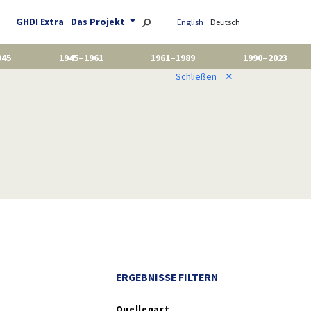
GHDI Extra
Das Projekt
English
Deutsch
945
1945–1961
1961–1989
1990–2023
Schließen
✕
ERGEBNISSE FILTERN
Quellenart