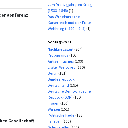
zum Dreißigjährigen Krieg
(1500–1648)
(1)
lder Konferenz
Das Wilhelminische
Kaiserreich und der Erste
Weltkrieg (1890–1918)
(1)
Schlagwort
Nachkriegszeit
(204)
Propaganda
(195)
Antisemitismus
(193)
Erster Weltkrieg
(189)
Berlin
(181)
Bundesrepublik
Deutschland
(165)
Deutsche Demokratische
Republik (DDR)
(159)
Frauen
(156)
Wahlen
(151)
Politische Rede
(138)
hen Gesellschaft
Familien
(135)
Schriftsteller
(132)