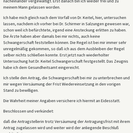
nacheinander vergewaltigt. Erst danach bin ich wieder frei und zu
meinem Mann gelassen worden.
Ich habe mich gleich nach dem Vorfall von Dr. Keitel, hier, untersuchen
lassen, nachdem ich vorher bei Dr. Schirmer in Salzungen gewesen war,
schon weil ich befürchtete, irgend eine Ansteckung erlitten zu haben.
Die Ärzte haben aber damals bei mir nichts, auch keine
Schwangerschaft feststellen können. Die Regel ist bei mir immer sehr
unregelmäßig gekommen, so daß ich aus dem Ausbleiben der Regel
selber nichts schließen konnte. Erst jetzt nach wiederholter
Untersuchung hat Dr. Keitel Schwangerschaft festgestellt. Das Zeugnis
habe ich dem Gesundheitsamt eingereicht.
Ich stelle den Antrag, die Schwangerschaft bei mir zu unterbrechen und
mir wegen Versäumung der Frist Wiedereinsetzung in den vorigen
Stand zu bewilligen.
Die Wahrheit meiner Angaben versichere ich hiermit an Eidesstatt.
Beschlossen und verkündet:
daß die Antragstellerin trotz Versäumung der Antragungsfrist mit ihrem
Antrag zugelassen wird und weiter wird der anliegende Beschluß