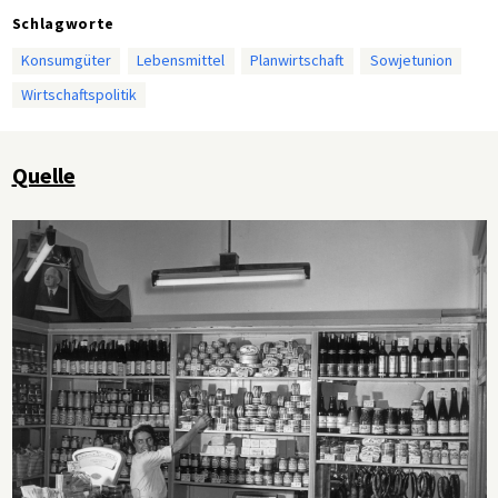
Schlagworte
Konsumgüter
Lebensmittel
Planwirtschaft
Sowjetunion
Wirtschaftspolitik
Quelle