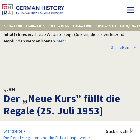
1500–1648
1648–1815
1815–1866
1866–1890
1890–1918
1918/19–1
Inhaltshinweis
: Diese Website zeigt Quellen, die als verletzend
empfunden werden können.
Mehr...
Schließen
✕
Quelle
Der „Neue Kurs” füllt die
Regale (25. Juli 1953)
Startseite
Druckansicht
Die Besatzungszeit und die Entstehung zweier