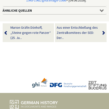
1945-1961/ghdi:image-1066
> [04.06.2026].
ÄHNLICHE QUELLEN
Marion Gräfin Dönhoff,
Aus einer Entschließung des
„Steine gegen rote Panzer“
Zentralkomitees der SED:
(25. Ju...
Der...